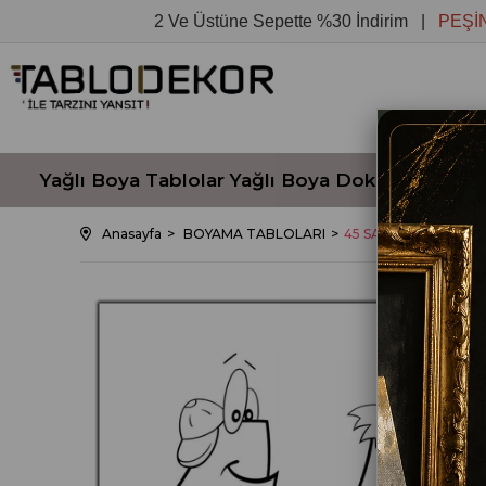
2 Ve Üstüne Sepette %30 İndirim |
PEŞİN FİYA
Yağlı Boya Tablolar
Yağlı Boya Dokulu Tablola
Anasayfa
BOYAMA TABLOLARI
45 SAYISI HARF-SA