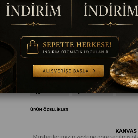
Ölçü
50 x 50
60 x 60
70 x 70
80 x 80
9
Çerçeve
Çerçevesiz
Gümüş
Altın
Siyah
B
TAVSIYE ET
YORUM YAZ
SORULAR
ÜRÜN ÖZELLIKLERI
KANVAS
Müşterilerimizin zevkine göre seçilmiş olan