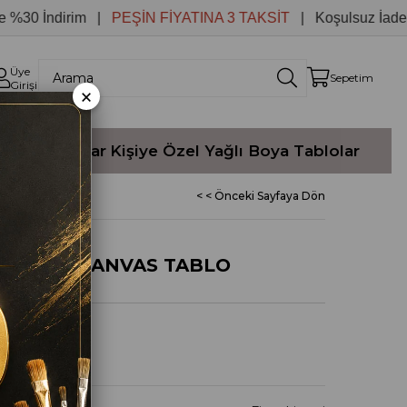
 İndirim |
PEŞİN FİYATINA 3 TAKSİT
| Koşulsuz İade
Üye
Sepetim
Girişi
×
Yağlı Boyalar
Kişiye Özel Yağlı Boya Tablolar
< < Önceki Sayfaya Dön
TABLOSU KANVAS TABLO