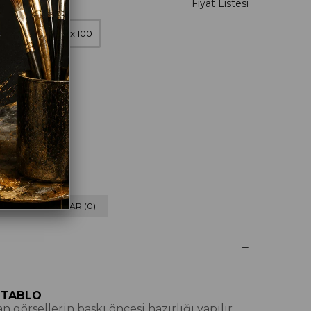
0 x 90
100 x 100
eyaz
 (0) VE CEVAPLAR (0)
 TABLO
 görsellerin baskı öncesi hazırlığı yapılır,