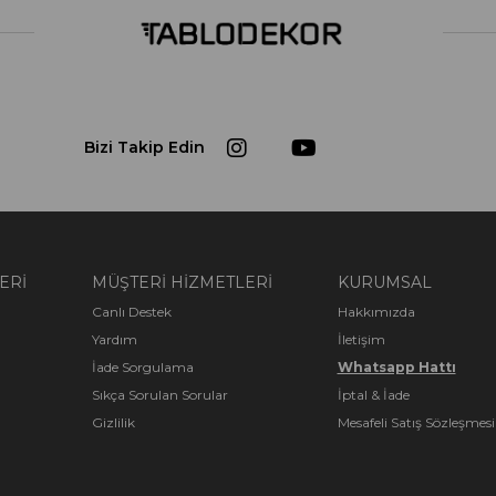
Dijital ba
%100 PAM
Tüm kanvas tablolarımızda 285g/m2 ağırlı
kullanıl
Kumaşlarımızın arka tarafı sarı olup doğal
Bizi Takip Edin
mat olduğu için üzerine spot ışık gels
bozulma olmaz. Suya dayanıklı olan %10
sonrası dayanıklılığını arttırmak için rulo
Neden %100 
ÇAM Ç
ERİ
MÜŞTERİ HİZMETLERİ
KURUMSAL
Ahşap şaselerimiz 1.sınıf keresteler aras
Canlı Destek
Hakkımızda
şaselerimizin kalınlığı 3x4 dür. Üst 
Yardım
İletişim
Ahşap şase n
İade Sorgulama
Whatsapp Hattı
Sıkça Sorulan Sorular
İptal & İade
Gizlilik
Mesafeli Satış Sözleşmesi