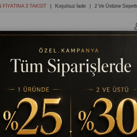
TINA 3 TAKSİT
| Koşulsuz İade | 2 Ve Üstüne Sepette %30
r
Kanvas Tablolar
Yuvarlak Tablolar
Reprodüksiyon 
YI BOYAMA TABLOSU KANVAS TABLO
TABLODEKOR
45 SAYISI HARF-SAYI BOYAMA 
Stok Kodu
(TD6930)
%
25
₺699,84
₺933,12
İndirim