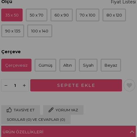
Ölçü
35 x 50
50 x 70
60 x 90
70 x 100
80 x 120
90 x 135
100 x 140
Çerçeve
Çerçevesiz
Gümüş
Altın
Siyah
Beyaz
TAVSIYE ET
YORUM YAZ
SORULAR (0) VE CEVAPLAR (0)
ÜRÜN ÖZELLIKLERI