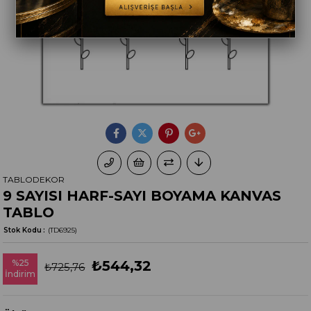
TABLODEKOR
9 SAYISI HARF-SAYI BOYAMA KANVAS
TABLO
Stok Kodu
(TD6925)
%
25
₺544,32
₺725,76
İndirim