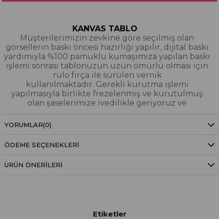
KANVAS TABLO
Müşterilerimizin zevkine göre seçilmiş olan
görsellerin baskı öncesi hazırlığı yapılır, dijital baskı
yardımıyla %100 pamuklu kumaşımıza yapılan baskı
işlemi sonrası tablonuzun uzun ömürlü olması için
rulo fırça ile sürülen vernik
kullanılmaktadır. Gerekli kurutma işlemi
yapılmasıyla birlikte frezelenmiş ve kurutulmuş
olan şaselerimize ivedilikle geriyoruz ve
paketleyerek tarafınıza gönderiyoruz.
YORUMLAR
(0)
Kanvas Tablo Nedir?
ÖDEME SEÇENEKLERI
YAĞLI BOYA & SİM DOKULU TABLO
Yağlı boya ve sim dokulu tablolarımızın tamamı
ÜRÜN ÖNERILERI
dijital baskı alınıp hazırlanarak üzerine spatula
eşliğinde boya dokunuşları / sim işlemeleri kısmi
bölgelere bütünlüğü bozmayacak şekilde
eklenerek imal edilmiştir. Dokulu tablolarımızın
hiçbirinde sıfırdan yağlı boya işlemi yapılmamıştır.
Etiketler