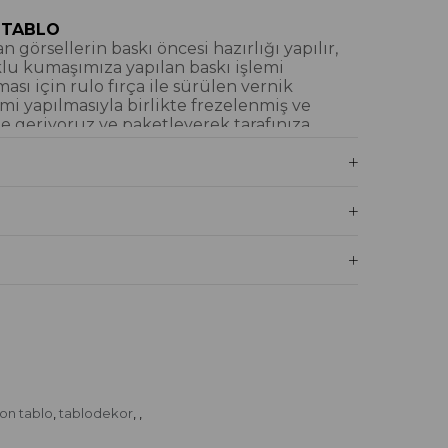
 TABLO
 görsellerin baskı öncesi hazırlığı yapılır,
klu kumaşımıza yapılan baskı işlemi
ı için rulo fırça ile sürülen vernik
mi yapılmasıyla birlikte frezelenmiş ve
e geriyoruz ve paketleyerek tarafınıza
iyoruz.
blo Nedir?
İM DOKULU TABLO
tamamı dijital baskı alınıp hazırlanarak
şları / sim işlemeleri kısmi bölgelere
 imal edilmiştir. Dokulu tablolarımızın
boya işlemi yapılmamıştır.
lu Tablo Nedir?
Tablo Nedir?
İTAL BASKI
 kafası mürekkeplerle yüksek DPI baskı
on tablo
tablodekor
,
,
,
n sanatsal kanvas kumaşlarımızda, su bazlı
 bir çözücü içeren eco solvent mürekkep