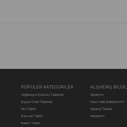
POPÜLER KATEGORİLER
ALIŞVERİŞ BİLGİL
Yağlıboya Dokulu Tablolar
Sepetim
Kişiye Özel Tablolar
Nasıl İade Edebilirim?
Nü Tablo
Sipariş Takibi
Kanvas Tablo
Hesabım
Kadın Tablo