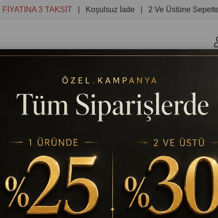
TINA 3 TAKSİT
| Koşulsuz İade | 2 Ve Üstüne Sepette %30 
r
Kanvas Tablolar
Yuvarlak Tablolar
Reprodüksiyon 
BLO
TABLODEKOR
ALLAH YAZILI KANVAS TABLO
Stok Kodu
(TD933)
%
25
₺1.164,53
₺1.552,71
İndirim