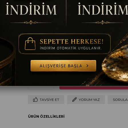
Ölçü
30 x 30
40 x 40
50 x 50
60 x 60
7
50 x 50
Çerçeve
Çerçevesiz
Çerçeveli
TAVSIYE ET
YORUM YAZ
SORULAR
ÜRÜN ÖZELLIKLERI