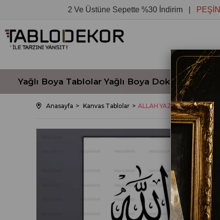
2 Ve Üstüne Sepette %30 İndirim |
PEŞİN FİYA
Yağlı Boya Tablolar
Yağlı Boya Dokulu Tablola
Anasayfa
Kanvas Tablolar
ALLAH YAZILI KANVAS TA