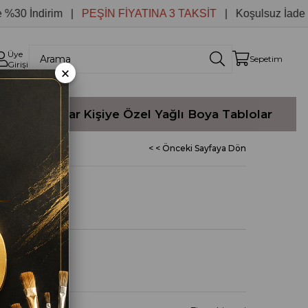
İndirim |
PEŞİN FİYATINA 3 TAKSİT
| Koşulsuz İade
Üye
Sepetim
Girişi
×
Yağlı Boyalar
Kişiye Özel Yağlı Boya Tablolar
< < Önceki Sayfaya Dön