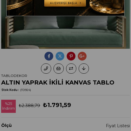
TABLODEKOR
ALTIN YAPRAK İKİLİ KANVAS TABLO
Stok Kodu
(TD924)
%
25
₺1.791,59
₺2.388,79
İndirim
Ölçü