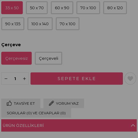
35 x 50
50 x 70
60 x 90
70 x 100
80 x 120
90 x 135
100 x 140
70 x 100
Çerçeve
Çerçevesiz
Çerçeveli
TAVSIYE ET
YORUM YAZ
SORULAR (0) VE CEVAPLAR (0)
ÜRÜN ÖZELLIKLERI