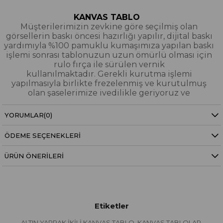
KANVAS TABLO
Müşterilerimizin zevkine göre seçilmiş olan
görsellerin baskı öncesi hazırlığı yapılır, dijital baskı
yardımıyla %100 pamuklu kumaşımıza yapılan baskı
işlemi sonrası tablonuzun uzun ömürlü olması için
rulo fırça ile sürülen vernik
kullanılmaktadır. Gerekli kurutma işlemi
yapılmasıyla birlikte frezelenmiş ve kurutulmuş
olan şaselerimize ivedilikle geriyoruz ve
paketleyerek tarafınıza gönderiyoruz.
YORUMLAR
(0)
Kanvas Tablo Nedir?
ÖDEME SEÇENEKLERI
YAĞLI BOYA & SİM DOKULU TABLO
Yağlı boya ve sim dokulu tablolarımızın tamamı
ÜRÜN ÖNERILERI
dijital baskı alınıp hazırlanarak üzerine spatula
eşliğinde boya dokunuşları / sim işlemeleri kısmi
bölgelere bütünlüğü bozmayacak şekilde
eklenerek imal edilmiştir. Dokulu tablolarımızın
hiçbirinde sıfırdan yağlı boya işlemi yapılmamıştır.
Etiketler
Yağlıboya Dokulu Tablo Nedir?
ALTIN YAPRAK İKİLİ KANVAS TABLO
KANVAS TABLOLAR
,
,