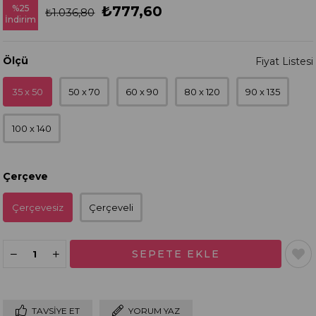
%
25
₺777,60
₺1.036,80
İndirim
Ölçü
35 x 50
50 x 70
60 x 90
80 x 120
90 x 135
100 x 140
Çerçeve
Çerçevesiz
Çerçeveli
TAVSIYE ET
YORUM YAZ