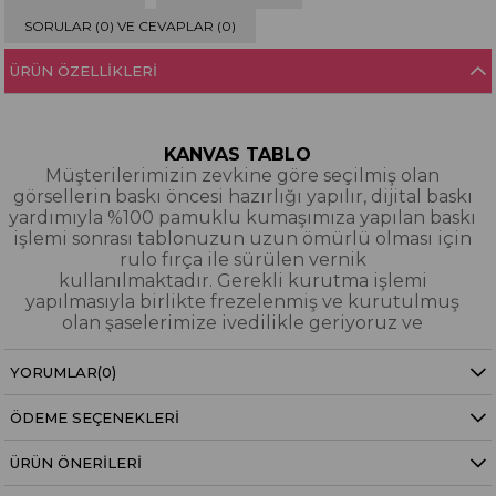
SORULAR (0) VE CEVAPLAR (0)
ÜRÜN ÖZELLIKLERI
KANVAS TABLO
Müşterilerimizin zevkine göre seçilmiş olan
görsellerin baskı öncesi hazırlığı yapılır, dijital baskı
yardımıyla %100 pamuklu kumaşımıza yapılan baskı
işlemi sonrası tablonuzun uzun ömürlü olması için
rulo fırça ile sürülen vernik
kullanılmaktadır. Gerekli kurutma işlemi
yapılmasıyla birlikte frezelenmiş ve kurutulmuş
olan şaselerimize ivedilikle geriyoruz ve
paketleyerek tarafınıza gönderiyoruz.
YORUMLAR
(0)
Kanvas Tablo Nedir?
ÖDEME SEÇENEKLERI
YAĞLI BOYA & SİM DOKULU TABLO
Yağlı boya ve sim dokulu tablolarımızın tamamı
ÜRÜN ÖNERILERI
dijital baskı alınıp hazırlanarak üzerine spatula
eşliğinde boya dokunuşları / sim işlemeleri kısmi