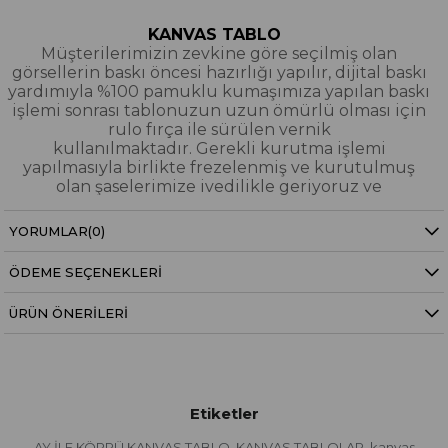
KANVAS TABLO
Müşterilerimizin zevkine göre seçilmiş olan
görsellerin baskı öncesi hazırlığı yapılır, dijital baskı
yardımıyla %100 pamuklu kumaşımıza yapılan baskı
işlemi sonrası tablonuzun uzun ömürlü olması için
rulo fırça ile sürülen vernik
kullanılmaktadır. Gerekli kurutma işlemi
yapılmasıyla birlikte frezelenmiş ve kurutulmuş
olan şaselerimize ivedilikle geriyoruz ve
paketleyerek tarafınıza gönderiyoruz.
YORUMLAR
(0)
Kanvas Tablo Nedir?
ÖDEME SEÇENEKLERI
YAĞLI BOYA & SİM DOKULU TABLO
Yağlı boya ve sim dokulu tablolarımızın tamamı
ÜRÜN ÖNERILERI
dijital baskı alınıp hazırlanarak üzerine spatula
eşliğinde boya dokunuşları / sim işlemeleri kısmi
bölgelere bütünlüğü bozmayacak şekilde
eklenerek imal edilmiştir. Dokulu tablolarımızın
hiçbirinde sıfırdan yağlı boya işlemi yapılmamıştır.
Etiketler
Yağlıboya Dokulu Tablo Nedir?
AY İLE KÖPRÜ KANVAS TABLO
KANVAS TABLOLAR
kanvas
,
,