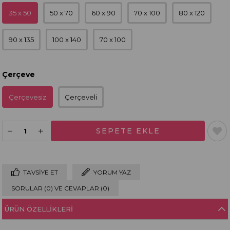
35 x 50
50 x 70
60 x 90
70 x 100
80 x 120
90 x 135
100 x 140
70 x 100
Çerçeve
Çerçevesiz
Çerçeveli
TAVSIYE ET
YORUM YAZ
SORULAR (0) VE CEVAPLAR (0)
ÜRÜN ÖZELLIKLERI