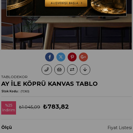
TABLODEKOR
AY İLE KÖPRÜ KANVAS TABLO
Stok Kodu
(TD83)
%
25
₺783,82
₺1.045,09
İndirim
Ölçü