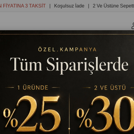
TINA 3 TAKSİT
| Koşulsuz İade | 2 Ve Üstüne Sepette %30
r
Kanvas Tablolar
Yuvarlak Tablolar
Reprodüksiyon 
NVAS TABLO
TABLODEKOR
BISIKLET SUREN ADAM KANVAS
Stok Kodu
(TD409)
%
25
₺783,82
₺1.045,09
İndirim