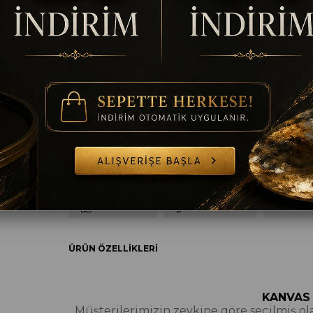
Ölçü
35 x 50
50 x 70
60 x 90
70 x 100
8
Çerçeve
Çerçevesiz
Çerçeveli
TAVSIYE ET
YORUM YAZ
SORULAR
ÜRÜN ÖZELLIKLERI
KANVAS
Müşterilerimizin zevkine göre seçilmiş olan