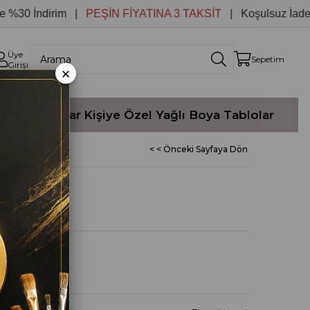
 İndirim |
PEŞİN FİYATINA 3 TAKSİT
| Koşulsuz İade
Üye
Sepetim
Girişi
×
Yağlı Boyalar
Kişiye Özel Yağlı Boya Tablolar
< < Önceki Sayfaya Dön
 TABLO