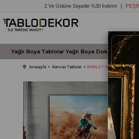
2 Ve Üstüne Sepette %30 İndirim |
PEŞİN FİYA
Yağlı Boya Tablolar
Yağlı Boya Dokulu Tablola
Anasayfa
Kanvas Tablolar
BISIKLET SUREN ADAM KA