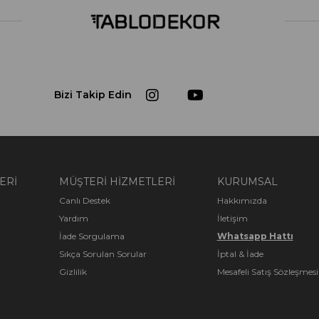
Dijital ba
%100 PAM
Tüm kanvas tablolarımızda 285g/m2 ağırlı
kullanıl
Kumaşlarımızın arka tarafı sarı olup doğal
Bizi Takip Edin
mat olduğu için üzerine spot ışık gels
bozulma olmaz. Suya dayanıklı olan %10
sonrası dayanıklılığını arttırmak için rulo
Neden %100 
ÇAM Ç
ERİ
MÜŞTERİ HİZMETLERİ
KURUMSAL
Ahşap şaselerimiz 1.sınıf keresteler aras
Canlı Destek
Hakkımızda
şaselerimizin kalınlığı 3x4 dür. Üst 
Yardım
İletişim
Ahşap şase n
İade Sorgulama
Whatsapp Hattı
Sıkça Sorulan Sorular
İptal & İade
Gizlilik
Mesafeli Satış Sözleşmesi