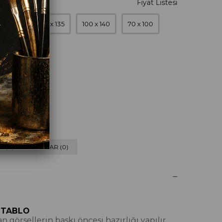
0 x 120
90 x 135
100 x 140
70 x 100
 (0) VE CEVAPLAR (0)
 TABLO
 görsellerin baskı öncesi hazırlığı yapılır,