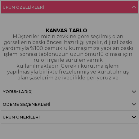
ÜRÜN ÖZELLIKLERI
KANVAS TABLO
Müşterilerimizin zevkine göre seçilmiş olan
görsellerin baskı öncesi hazırlığı yapılır, dijital baskı
yardımıyla %100 pamuklu kumaşımıza yapılan baskı
işlemi sonrası tablonuzun uzun ömürlü olması için
rulo fırça ile sürülen vernik
kullanılmaktadır. Gerekli kurutma işlemi
yapılmasıyla birlikte frezelenmiş ve kurutulmuş
olan şaselerimize ivedilikle geriyoruz ve
paketleyerek tarafınıza gönderiyoruz.
YORUMLAR
(0)
Kanvas Tablo Nedir?
ÖDEME SEÇENEKLERI
YAĞLI BOYA & SİM DOKULU TABLO
Yağlı boya ve sim dokulu tablolarımızın tamamı
ÜRÜN ÖNERILERI
dijital baskı alınıp hazırlanarak üzerine spatula
eşliğinde boya dokunuşları / sim işlemeleri kısmi
bölgelere bütünlüğü bozmayacak şekilde
eklenerek imal edilmiştir. Dokulu tablolarımızın