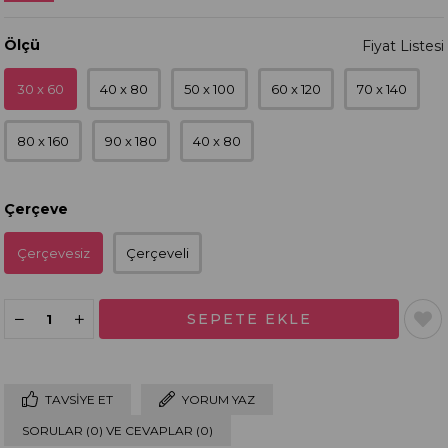
Ölçü
30 x 60
40 x 80
50 x 100
60 x 120
70 x 140
80 x 160
90 x 180
40 x 80
Çerçeve
Çerçevesiz
Çerçeveli
TAVSIYE ET
YORUM YAZ
SORULAR (0) VE CEVAPLAR (0)