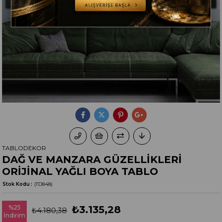
TABLODEKOR
DAĞ VE MANZARA GÜZELLİKLERİ
ORİJİNAL YAĞLI BOYA TABLO
Stok Kodu
(TD848)
%
25
₺3.135,28
₺4.180,38
İndirim