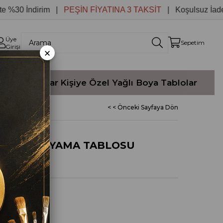
0 İndirim |
PEŞİN FİYATINA 3 TAKSİT
| Koşulsuz İade
Üye
Sepetim
Girişi
×
Yağlı Boyalar
Kişiye Özel Yağlı Boya Tablolar
< < Önceki Sayfaya Dön
AYVAN BOYAMA TABLOSU