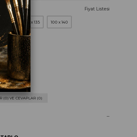
0 x 120
90 x 135
100 x 140
eyaz
 (0) VE CEVAPLAR (0)