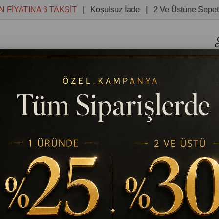
ATINA 3 TAKSİT
| Koşulsuz İade | 2 Ve Üstüne Sepette %3
r
Kanvas Tablolar
Yuvarlak Tablolar
Reprodüksiyon 
PAPAĞAN HAYVAN BOYAMA TABLOSU KANVAS TABLO
TABLODEKOR
DALDAKİ MERAKLI PAPAĞAN H
KANVAS TABLO
Stok Kodu
(TD6983)
%
25
₺544,32
₺725,76
İndirim