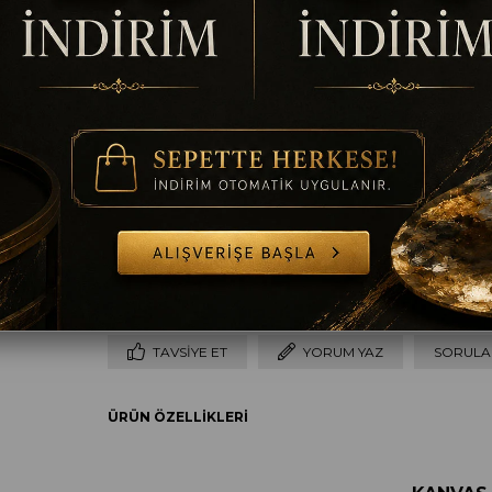
Ölçü
35 x 50
50 x 70
60 x 90
70 x 100
8
Çerçeve
Çerçevesiz
Gümüş
Altın
Siyah
B
TAVSIYE ET
YORUM YAZ
SORULAR
ÜRÜN ÖZELLIKLERI