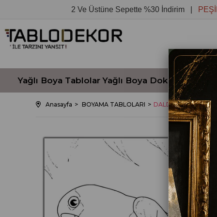
2 Ve Üstüne Sepette %30 İndirim |
PEŞİN FİY
Yağlı Boya Tablolar
Yağlı Boya Dokulu Tablola
Anasayfa
BOYAMA TABLOLARI
DALDAKİ MERAKLI 