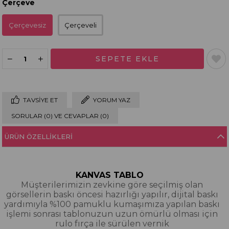
Çerçeve
Çerçevesiz
Çerçeveli
TAVSIYE ET
YORUM YAZ
SORULAR (0) VE CEVAPLAR (0)
ÜRÜN ÖZELLIKLERI
KANVAS TABLO
Müşterilerimizin zevkine göre seçilmiş olan
görsellerin baskı öncesi hazırlığı yapılır, dijital baskı
yardımıyla %100 pamuklu kumaşımıza yapılan baskı
işlemi sonrası tablonuzun uzun ömürlü olması için
rulo fırça ile sürülen vernik