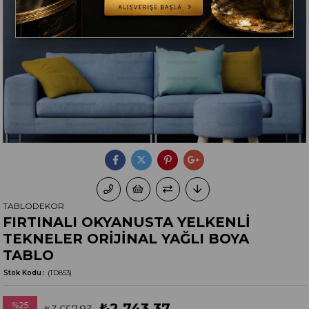
TABLODEKOR
FIRTINALI OKYANUSTA YELKENLİ
TEKNELER ORİJİNAL YAĞLI BOYA
TABLO
Stok Kodu
(TD853)
%
25
₺2.743,37