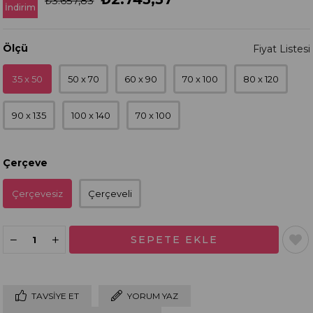
₺3.657,83
İndirim
Ölçü
35 x 50
50 x 70
60 x 90
70 x 100
80 x 120
90 x 135
100 x 140
70 x 100
Çerçeve
Çerçevesiz
Çerçeveli
TAVSIYE ET
YORUM YAZ