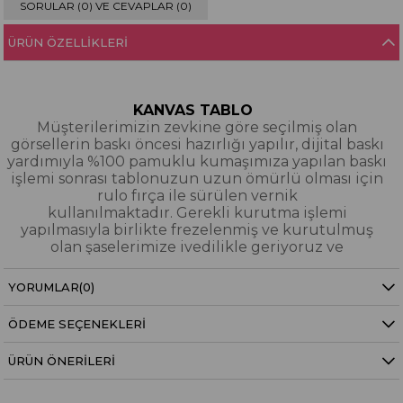
SORULAR (0) VE CEVAPLAR (0)
ÜRÜN ÖZELLIKLERI
KANVAS TABLO
Müşterilerimizin zevkine göre seçilmiş olan
görsellerin baskı öncesi hazırlığı yapılır, dijital baskı
yardımıyla %100 pamuklu kumaşımıza yapılan baskı
işlemi sonrası tablonuzun uzun ömürlü olması için
rulo fırça ile sürülen vernik
kullanılmaktadır. Gerekli kurutma işlemi
yapılmasıyla birlikte frezelenmiş ve kurutulmuş
olan şaselerimize ivedilikle geriyoruz ve
paketleyerek tarafınıza gönderiyoruz.
YORUMLAR
(0)
Kanvas Tablo Nedir?
ÖDEME SEÇENEKLERI
YAĞLI BOYA & SİM DOKULU TABLO
Yağlı boya ve sim dokulu tablolarımızın tamamı
ÜRÜN ÖNERILERI
dijital baskı alınıp hazırlanarak üzerine spatula
eşliğinde boya dokunuşları / sim işlemeleri kısmi
bölgelere bütünlüğü bozmayacak şekilde