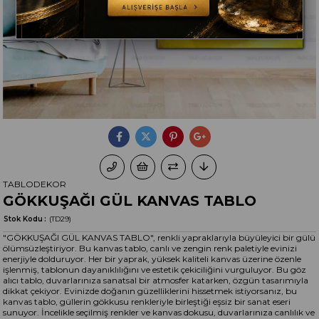
TABLODEKOR
GÖKKUŞAĞI GÜL KANVAS TABLO
Stok Kodu
(TD29)
"GÖKKUŞAĞI GÜL KANVAS TABLO", renkli yapraklarıyla büyüleyici bir gülü
ölümsüzleştiriyor. Bu kanvas tablo, canlı ve zengin renk paletiyle evinizi
enerjiyle dolduruyor. Her bir yaprak, yüksek kaliteli kanvas üzerine özenle
işlenmiş, tablonun dayanıklılığını ve estetik çekiciliğini vurguluyor. Bu göz
alıcı tablo, duvarlarınıza sanatsal bir atmosfer katarken, özgün tasarımıyla
dikkat çekiyor. Evinizde doğanın güzelliklerini hissetmek istiyorsanız, bu
kanvas tablo, güllerin gökkusu renkleriyle birleştiği eşsiz bir sanat eseri
sunuyor. İncelikle seçilmiş renkler ve kanvas dokusu, duvarlarınıza canlılık ve