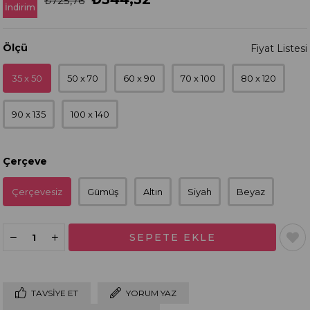
₺725,76
İndirim
Ölçü
35 x 50
50 x 70
60 x 90
70 x 100
80 x 120
90 x 135
100 x 140
Çerçeve
Çerçevesiz
Gümüş
Altın
Siyah
Beyaz
TAVSIYE ET
YORUM YAZ