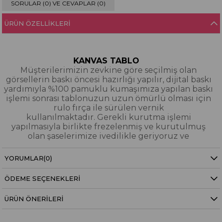
SORULAR (0) VE CEVAPLAR (0)
ÜRÜN ÖZELLIKLERI
KANVAS TABLO
Müşterilerimizin zevkine göre seçilmiş olan
görsellerin baskı öncesi hazırlığı yapılır, dijital baskı
yardımıyla %100 pamuklu kumaşımıza yapılan baskı
işlemi sonrası tablonuzun uzun ömürlü olması için
rulo fırça ile sürülen vernik
kullanılmaktadır. Gerekli kurutma işlemi
yapılmasıyla birlikte frezelenmiş ve kurutulmuş
olan şaselerimize ivedilikle geriyoruz ve
paketleyerek tarafınıza gönderiyoruz.
YORUMLAR
(0)
Kanvas Tablo Nedir?
ÖDEME SEÇENEKLERI
YAĞLI BOYA & SİM DOKULU TABLO
Yağlı boya ve sim dokulu tablolarımızın tamamı
ÜRÜN ÖNERILERI
dijital baskı alınıp hazırlanarak üzerine spatula
eşliğinde boya dokunuşları / sim işlemeleri kısmi
bölgelere bütünlüğü bozmayacak şekilde