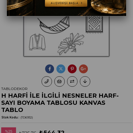
TABLODEKOR
H HARFİ İLE İLGİLİ NESNELER HARF-
SAYI BOYAMA TABLOSU KANVAS
TABLO
Stok Kodu
(TD6932)
%
25
₺544,32