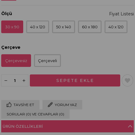
Ölçü
30 x 90
40 x 120
50 x 140
60 x 180
40 x 120
Çerçeve
Çerçevesiz
Çerçeveli
TAVSIYE ET
YORUM YAZ
SORULAR (0) VE CEVAPLAR (0)
ÜRÜN ÖZELLIKLERI