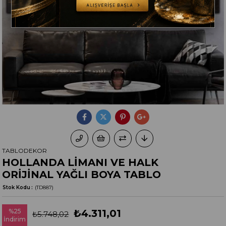
TABLODEKOR
HOLLANDA LİMANI VE HALK
ORİJİNAL YAĞLI BOYA TABLO
Stok Kodu
(TD887)
%
25
₺4.311,01
₺5.748,02
İndirim