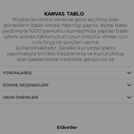
KANVAS TABLO
Müşterilerimizin zevkine göre seçilmiş olan
görsellerin baskı öncesi hazırlığı yapılır, dijital baskı
yardımıyla %100 pamuklu kumaşımıza yapılan baskı
işlemi sonrası tablonuzun uzun ömürlü olması için
rulo fırça ile sürülen vernik
kullanılmaktadır. Gerekli kurutma işlemi
yapılmasıyla birlikte frezelenmiş ve kurutulmuş
olan şaselerimize ivedilikle geriyoruz ve
paketleyerek tarafınıza gönderiyoruz.
YORUMLAR
(0)
Kanvas Tablo Nedir?
ÖDEME SEÇENEKLERI
YAĞLI BOYA & SİM DOKULU TABLO
Yağlı boya ve sim dokulu tablolarımızın tamamı
ÜRÜN ÖNERILERI
dijital baskı alınıp hazırlanarak üzerine spatula
eşliğinde boya dokunuşları / sim işlemeleri kısmi
bölgelere bütünlüğü bozmayacak şekilde
eklenerek imal edilmiştir. Dokulu tablolarımızın
hiçbirinde sıfırdan yağlı boya işlemi yapılmamıştır.
Etiketler
Yağlıboya Dokulu Tablo Nedir?