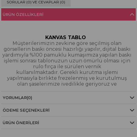
SORULAR (0) VE CEVAPLAR (0)
ÜRÜN ÖZELLIKLERI
KANVAS TABLO
Müşterilerimizin zevkine göre seçilmiş olan
görsellerin baskı öncesi hazırlığı yapılır, dijital baskı
yardımıyla %100 pamuklu kumaşımıza yapılan baskı
işlemi sonrası tablonuzun uzun ömürlü olması için
rulo fırça ile sürülen vernik
kullanılmaktadır. Gerekli kurutma işlemi
yapılmasıyla birlikte frezelenmiş ve kurutulmuş
olan şaselerimize ivedilikle geriyoruz ve
paketleyerek tarafınıza gönderiyoruz.
YORUMLAR
(0)
Kanvas Tablo Nedir?
ÖDEME SEÇENEKLERI
YAĞLI BOYA & SİM DOKULU TABLO
Yağlı boya ve sim dokulu tablolarımızın tamamı
ÜRÜN ÖNERILERI
dijital baskı alınıp hazırlanarak üzerine spatula
eşliğinde boya dokunuşları / sim işlemeleri kısmi
bölgelere bütünlüğü bozmayacak şekilde