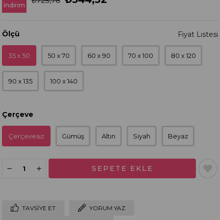
₺725,76
İndirim
Ölçü
35 x 50
50 x 70
60 x 90
70 x 100
80 x 120
90 x 135
100 x 140
Çerçeve
Çerçevesiz
Gümüş
Altın
Siyah
Beyaz
TAVSIYE ET
YORUM YAZ