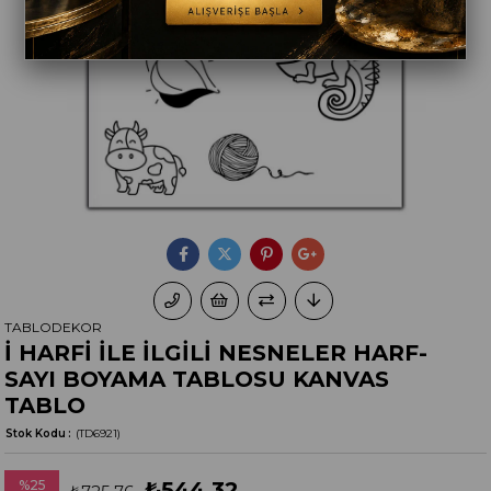
TABLODEKOR
İ HARFİ İLE İLGİLİ NESNELER HARF-
SAYI BOYAMA TABLOSU KANVAS
TABLO
Stok Kodu
(TD6921)
%
25
₺544,32