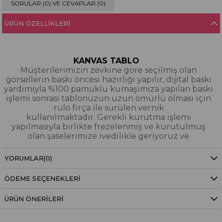
SORULAR (0) VE CEVAPLAR (0)
ÜRÜN ÖZELLIKLERI
KANVAS TABLO
Müşterilerimizin zevkine göre seçilmiş olan
görsellerin baskı öncesi hazırlığı yapılır, dijital baskı
yardımıyla %100 pamuklu kumaşımıza yapılan baskı
işlemi sonrası tablonuzun uzun ömürlü olması için
rulo fırça ile sürülen vernik
kullanılmaktadır. Gerekli kurutma işlemi
yapılmasıyla birlikte frezelenmiş ve kurutulmuş
olan şaselerimize ivedilikle geriyoruz ve
paketleyerek tarafınıza gönderiyoruz.
YORUMLAR
(0)
Kanvas Tablo Nedir?
ÖDEME SEÇENEKLERI
YAĞLI BOYA & SİM DOKULU TABLO
Yağlı boya ve sim dokulu tablolarımızın tamamı
ÜRÜN ÖNERILERI
dijital baskı alınıp hazırlanarak üzerine spatula
eşliğinde boya dokunuşları / sim işlemeleri kısmi
bölgelere bütünlüğü bozmayacak şekilde