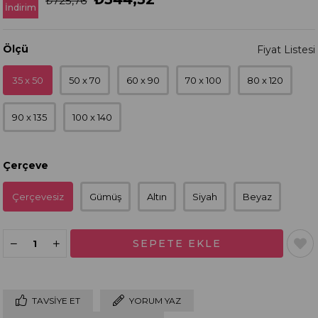
₺725,76
İndirim
Ölçü
35 x 50
50 x 70
60 x 90
70 x 100
80 x 120
90 x 135
100 x 140
Çerçeve
Çerçevesiz
Gümüş
Altın
Siyah
Beyaz
TAVSIYE ET
YORUM YAZ