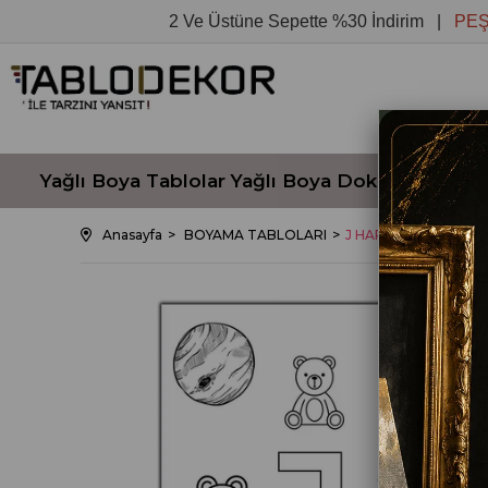
2 Ve Üstüne Sepette %30 İndirim |
PEŞİN F
Yağlı Boya Tablolar
Yağlı Boya Dokulu Tablola
Anasayfa
BOYAMA TABLOLARI
J HARFİ İLE İLGİLİ