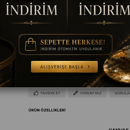
Ölçü
35 x 50
50 x 70
60 x 90
70 x 100
8
Çerçeve
Çerçevesiz
Gümüş
Altın
Siyah
B
TAVSIYE ET
YORUM YAZ
SORULAR
ÜRÜN ÖZELLIKLERI