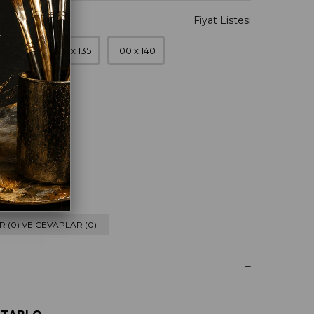
0 x 120
90 x 135
100 x 140
eyaz
 (0) VE CEVAPLAR (0)