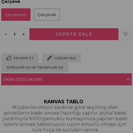
Çerçeve
Çerçevesiz
Çerçeveli
TAVSIYE ET
YORUM YAZ
SORULAR (0) VE CEVAPLAR (0)
ÜRÜN ÖZELLIKLERI
KANVAS TABLO
Müşterilerimizin zevkine göre seçilmiş olan
görsellerin baskı öncesi hazırlığı yapılır, dijital baskı
yardımıyla %100 pamuklu kumaşımıza yapılan baskı
işlemi sonrası tablonuzun uzun ömürlü olması için
rulo fırça ile sürülen vernik