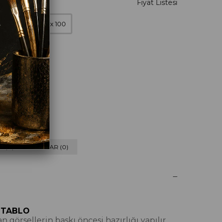
0 x 90
100 x 100
eyaz
 (0) VE CEVAPLAR (0)
 TABLO
 görsellerin baskı öncesi hazırlığı yapılır,