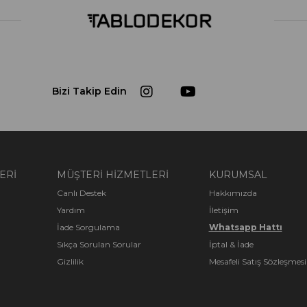
Dijital ba
%100 PAM
Tüm kanvas tablolarımızda 285g/m2 ağırlı
kullanıl
Kumaşlarımızın arka tarafı sarı olup doğal
Bizi Takip Edin
mat olduğu için üzerine spot ışık gels
bozulma olmaz. Suya dayanıklı olan %10
sonrası dayanıklılığını arttırmak için rulo
Neden %100 
ÇAM Ç
ERİ
MÜŞTERİ HİZMETLERİ
KURUMSAL
Ahşap şaselerimiz 1.sınıf keresteler aras
Canlı Destek
Hakkımızda
şaselerimizin kalınlığı 3x4 dür. Üst 
Yardım
İletişim
Ahşap şase n
İade Sorgulama
Whatsapp Hattı
Sıkça Sorulan Sorular
İptal & İade
Gizlilik
Mesafeli Satış Sözleşmesi