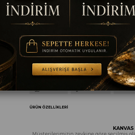
Ölçü
50 x 50
60 x 60
70 x 70
80 x 80
9
Çerçeve
Çerçevesiz
Gümüş
Altın
Siyah
B
TAVSIYE ET
YORUM YAZ
SORULAR
ÜRÜN ÖZELLIKLERI
KANVAS
Müşterilerimizin zevkine göre seçilmiş olan