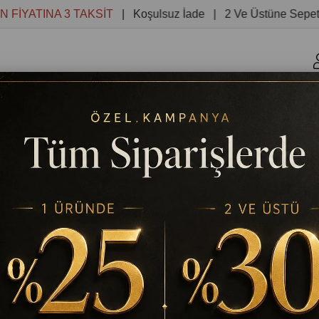
ATINA 3 TAKSİT
| Koşulsuz İade | 2 Ve Üstüne Sepette %3
r
Kanvas Tablolar
Yuvarlak Tablolar
Reprodüksiyon 
VAN BOYAMA TABLOSU KANVAS TABLO
TABLODEKOR
KÜÇÜK TIRTIL HAYVAN BOYAM
Stok Kodu
(TD6953)
%
25
₺699,84
₺933,12
İndirim