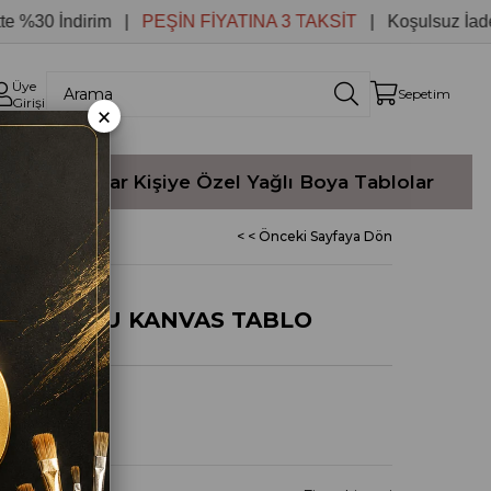
0 İndirim |
PEŞİN FİYATINA 3 TAKSİT
| Koşulsuz İade
Üye
Sepetim
Girişi
×
Yağlı Boyalar
Kişiye Özel Yağlı Boya Tablolar
< < Önceki Sayfaya Dön
A TABLOSU KANVAS TABLO