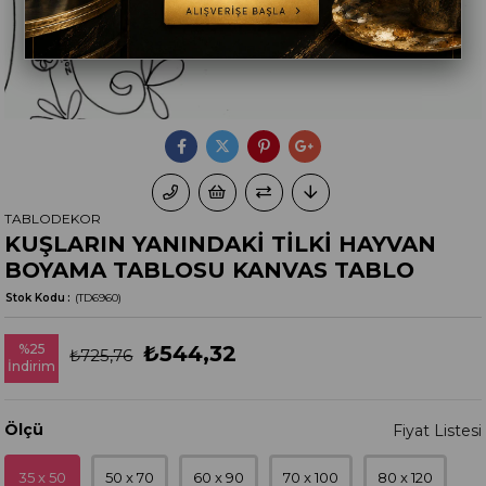
TABLODEKOR
KUŞLARIN YANINDAKİ TİLKİ HAYVAN
BOYAMA TABLOSU KANVAS TABLO
Stok Kodu
(TD6960)
%
25
₺544,32
₺725,76
İndirim
Ölçü
35 x 50
50 x 70
60 x 90
70 x 100
80 x 120