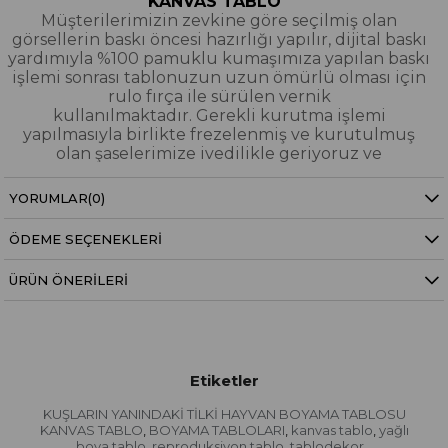
KANVAS TABLO
Müşterilerimizin zevkine göre seçilmiş olan
görsellerin baskı öncesi hazırlığı yapılır, dijital baskı
yardımıyla %100 pamuklu kumaşımıza yapılan baskı
işlemi sonrası tablonuzun uzun ömürlü olması için
rulo fırça ile sürülen vernik
kullanılmaktadır. Gerekli kurutma işlemi
yapılmasıyla birlikte frezelenmiş ve kurutulmuş
olan şaselerimize ivedilikle geriyoruz ve
paketleyerek tarafınıza gönderiyoruz.
YORUMLAR
(0)
Kanvas Tablo Nedir?
ÖDEME SEÇENEKLERI
YAĞLI BOYA & SİM DOKULU TABLO
Yağlı boya ve sim dokulu tablolarımızın tamamı
ÜRÜN ÖNERILERI
dijital baskı alınıp hazırlanarak üzerine spatula
eşliğinde boya dokunuşları / sim işlemeleri kısmi
bölgelere bütünlüğü bozmayacak şekilde
eklenerek imal edilmiştir. Dokulu tablolarımızın
hiçbirinde sıfırdan yağlı boya işlemi yapılmamıştır.
Etiketler
Yağlıboya Dokulu Tablo Nedir?
KUŞLARIN YANINDAKİ TİLKİ HAYVAN BOYAMA TABLOSU
Sim Dokulu Tablo Nedir?
KANVAS TABLO
BOYAMA TABLOLARI
kanvas tablo
yağlı
,
,
,
boya tablo
reproduksiyon tablo
tablodekor
,
,
,
,