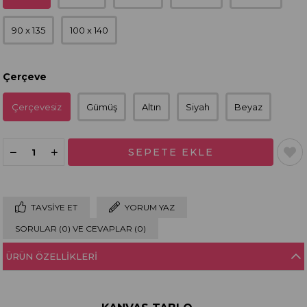
90 x 135
100 x 140
Çerçeve
Çerçevesiz
Gümüş
Altın
Siyah
Beyaz
TAVSIYE ET
YORUM YAZ
SORULAR (0) VE CEVAPLAR (0)
ÜRÜN ÖZELLIKLERI