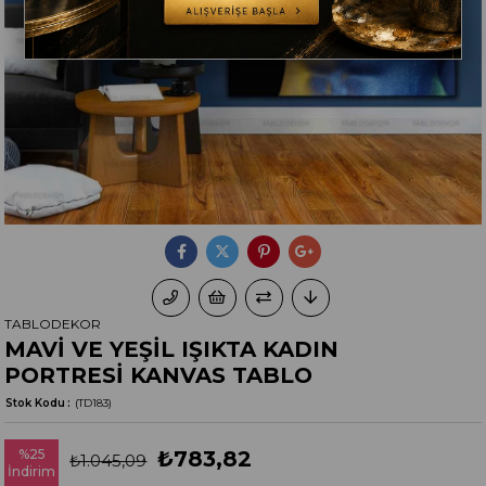
TABLODEKOR
MAVİ VE YEŞİL IŞIKTA KADIN
PORTRESİ KANVAS TABLO
Stok Kodu
(TD183)
%
25
₺783,82
₺1.045,09
İndirim