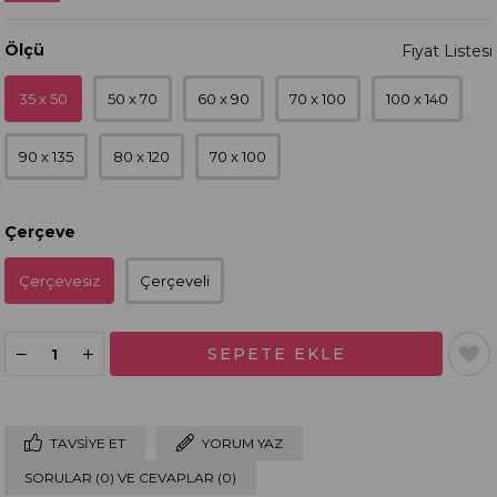
Ölçü
35 x 50
50 x 70
60 x 90
70 x 100
100 x 140
90 x 135
80 x 120
70 x 100
Çerçeve
Çerçevesiz
Çerçeveli
TAVSIYE ET
YORUM YAZ
SORULAR (0) VE CEVAPLAR (0)