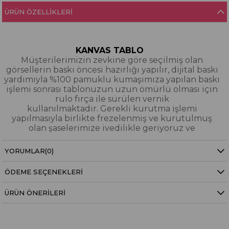
ÜRÜN ÖZELLIKLERI
KANVAS TABLO
Müşterilerimizin zevkine göre seçilmiş olan
görsellerin baskı öncesi hazırlığı yapılır, dijital baskı
yardımıyla %100 pamuklu kumaşımıza yapılan baskı
işlemi sonrası tablonuzun uzun ömürlü olması için
rulo fırça ile sürülen vernik
kullanılmaktadır. Gerekli kurutma işlemi
yapılmasıyla birlikte frezelenmiş ve kurutulmuş
olan şaselerimize ivedilikle geriyoruz ve
paketleyerek tarafınıza gönderiyoruz.
YORUMLAR
(0)
Kanvas Tablo Nedir?
ÖDEME SEÇENEKLERI
YAĞLI BOYA & SİM DOKULU TABLO
Yağlı boya ve sim dokulu tablolarımızın tamamı
ÜRÜN ÖNERILERI
dijital baskı alınıp hazırlanarak üzerine spatula
eşliğinde boya dokunuşları / sim işlemeleri kısmi
bölgelere bütünlüğü bozmayacak şekilde
eklenerek imal edilmiştir. Dokulu tablolarımızın