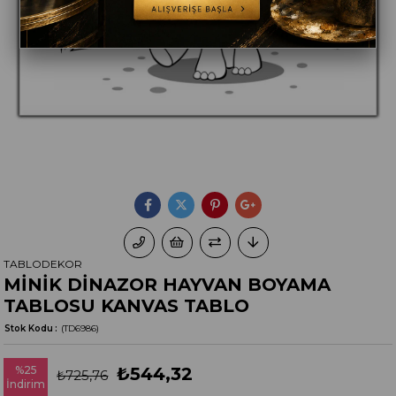
TABLODEKOR
MİNİK DİNAZOR HAYVAN BOYAMA
TABLOSU KANVAS TABLO
Stok Kodu
(TD6986)
%
25
₺544,32
₺725,76
İndirim