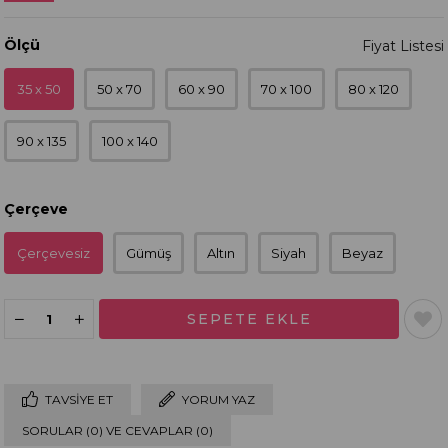
Ölçü
35 x 50
50 x 70
60 x 90
70 x 100
80 x 120
90 x 135
100 x 140
Çerçeve
Çerçevesiz
Gümüş
Altın
Siyah
Beyaz
TAVSIYE ET
YORUM YAZ
SORULAR (0) VE CEVAPLAR (0)