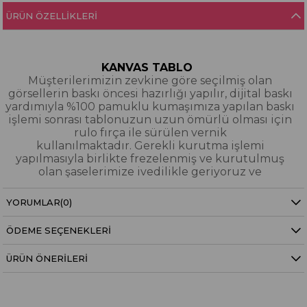
ÜRÜN ÖZELLIKLERI
KANVAS TABLO
Müşterilerimizin zevkine göre seçilmiş olan
görsellerin baskı öncesi hazırlığı yapılır, dijital baskı
yardımıyla %100 pamuklu kumaşımıza yapılan baskı
işlemi sonrası tablonuzun uzun ömürlü olması için
rulo fırça ile sürülen vernik
kullanılmaktadır. Gerekli kurutma işlemi
yapılmasıyla birlikte frezelenmiş ve kurutulmuş
olan şaselerimize ivedilikle geriyoruz ve
paketleyerek tarafınıza gönderiyoruz.
YORUMLAR
(0)
Kanvas Tablo Nedir?
ÖDEME SEÇENEKLERI
YAĞLI BOYA & SİM DOKULU TABLO
Yağlı boya ve sim dokulu tablolarımızın tamamı
ÜRÜN ÖNERILERI
dijital baskı alınıp hazırlanarak üzerine spatula
eşliğinde boya dokunuşları / sim işlemeleri kısmi
bölgelere bütünlüğü bozmayacak şekilde
eklenerek imal edilmiştir. Dokulu tablolarımızın