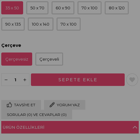
35 x 50
50 x 70
60 x 90
70 x 100
80 x 120
90 x 135
100 x 140
70 x 100
Çerçeve
Çerçevesiz
Çerçeveli
TAVSIYE ET
YORUM YAZ
SORULAR (0) VE CEVAPLAR (0)
ÜRÜN ÖZELLIKLERI