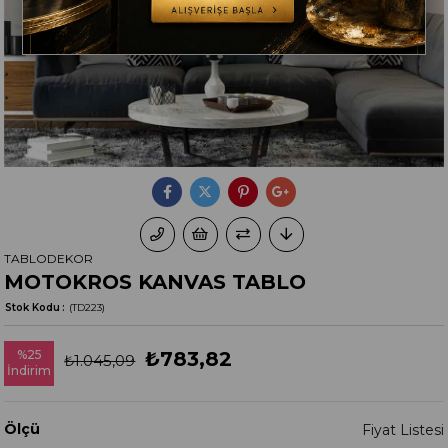
TABLODEKOR
MOTOKROS KANVAS TABLO
Stok Kodu
(TD223)
%
25
₺783,82
₺1.045,09
İndirim
Ölçü