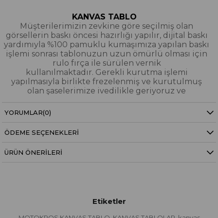
KANVAS TABLO
Müşterilerimizin zevkine göre seçilmiş olan
görsellerin baskı öncesi hazırlığı yapılır, dijital baskı
yardımıyla %100 pamuklu kumaşımıza yapılan baskı
işlemi sonrası tablonuzun uzun ömürlü olması için
rulo fırça ile sürülen vernik
kullanılmaktadır. Gerekli kurutma işlemi
yapılmasıyla birlikte frezelenmiş ve kurutulmuş
olan şaselerimize ivedilikle geriyoruz ve
paketleyerek tarafınıza gönderiyoruz.
YORUMLAR
(0)
Kanvas Tablo Nedir?
ÖDEME SEÇENEKLERI
YAĞLI BOYA & SİM DOKULU TABLO
Yağlı boya ve sim dokulu tablolarımızın tamamı
ÜRÜN ÖNERILERI
dijital baskı alınıp hazırlanarak üzerine spatula
eşliğinde boya dokunuşları / sim işlemeleri kısmi
bölgelere bütünlüğü bozmayacak şekilde
eklenerek imal edilmiştir. Dokulu tablolarımızın
hiçbirinde sıfırdan yağlı boya işlemi yapılmamıştır.
Etiketler
Yağlıboya Dokulu Tablo Nedir?
MOTOKROS KANVAS TABLO
KANVAS TABLOLAR
kanvas
,
,