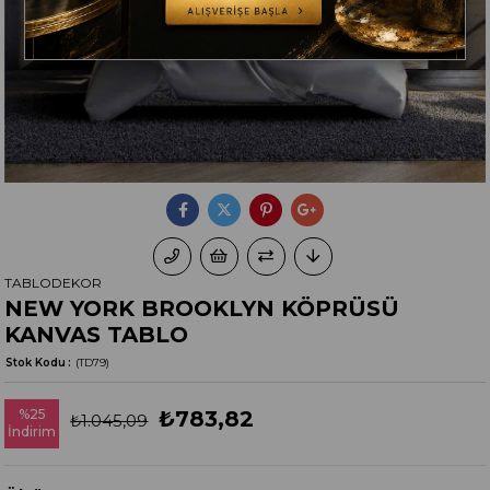
TABLODEKOR
NEW YORK BROOKLYN KÖPRÜSÜ
KANVAS TABLO
Stok Kodu
(TD79)
%
25
₺783,82
₺1.045,09
İndirim