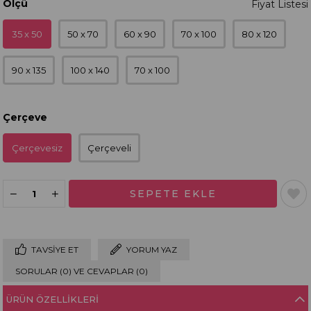
Ölçü
35 x 50
50 x 70
60 x 90
70 x 100
80 x 120
90 x 135
100 x 140
70 x 100
Çerçeve
Çerçevesiz
Çerçeveli
TAVSIYE ET
YORUM YAZ
SORULAR (0) VE CEVAPLAR (0)
ÜRÜN ÖZELLIKLERI