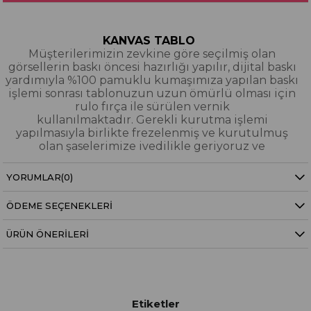
KANVAS TABLO
Müşterilerimizin zevkine göre seçilmiş olan
görsellerin baskı öncesi hazırlığı yapılır, dijital baskı
yardımıyla %100 pamuklu kumaşımıza yapılan baskı
işlemi sonrası tablonuzun uzun ömürlü olması için
rulo fırça ile sürülen vernik
kullanılmaktadır. Gerekli kurutma işlemi
yapılmasıyla birlikte frezelenmiş ve kurutulmuş
olan şaselerimize ivedilikle geriyoruz ve
paketleyerek tarafınıza gönderiyoruz.
YORUMLAR
(0)
Kanvas Tablo Nedir?
ÖDEME SEÇENEKLERI
YAĞLI BOYA & SİM DOKULU TABLO
Yağlı boya ve sim dokulu tablolarımızın tamamı
ÜRÜN ÖNERILERI
dijital baskı alınıp hazırlanarak üzerine spatula
eşliğinde boya dokunuşları / sim işlemeleri kısmi
bölgelere bütünlüğü bozmayacak şekilde
eklenerek imal edilmiştir. Dokulu tablolarımızın
hiçbirinde sıfırdan yağlı boya işlemi yapılmamıştır.
Etiketler