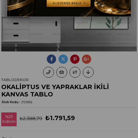
TABLODEKOR
OKALİPTUS VE YAPRAKLAR İKİLİ
KANVAS TABLO
Stok Kodu
(TD930)
%
25
₺1.791,59
₺2.388,79
İndirim