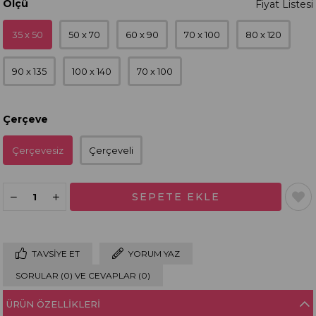
Ölçü
35 x 50
50 x 70
60 x 90
70 x 100
80 x 120
90 x 135
100 x 140
70 x 100
Çerçeve
Çerçevesiz
Çerçeveli
TAVSIYE ET
YORUM YAZ
SORULAR (0) VE CEVAPLAR (0)
ÜRÜN ÖZELLIKLERI