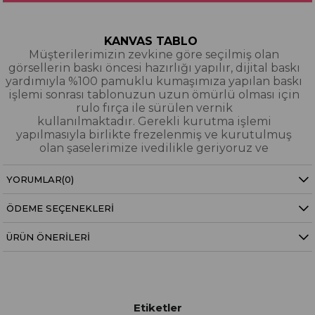
KANVAS TABLO
Müşterilerimizin zevkine göre seçilmiş olan
görsellerin baskı öncesi hazırlığı yapılır, dijital baskı
yardımıyla %100 pamuklu kumaşımıza yapılan baskı
işlemi sonrası tablonuzun uzun ömürlü olması için
rulo fırça ile sürülen vernik
kullanılmaktadır. Gerekli kurutma işlemi
yapılmasıyla birlikte frezelenmiş ve kurutulmuş
olan şaselerimize ivedilikle geriyoruz ve
paketleyerek tarafınıza gönderiyoruz.
YORUMLAR
(0)
Kanvas Tablo Nedir?
ÖDEME SEÇENEKLERI
YAĞLI BOYA & SİM DOKULU TABLO
Yağlı boya ve sim dokulu tablolarımızın tamamı
ÜRÜN ÖNERILERI
dijital baskı alınıp hazırlanarak üzerine spatula
eşliğinde boya dokunuşları / sim işlemeleri kısmi
bölgelere bütünlüğü bozmayacak şekilde
eklenerek imal edilmiştir. Dokulu tablolarımızın
hiçbirinde sıfırdan yağlı boya işlemi yapılmamıştır.
Etiketler