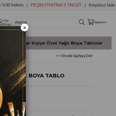
İndirim |
PEŞİN FİYATINA 3 TAKSİT
| Koşulsuz İade
Üye
Sepetim
Girişi
×
Yağlı Boyalar
Kişiye Özel Yağlı Boya Tablolar
< < Önceki Sayfaya Dön
NAL YAĞLI BOYA TABLO