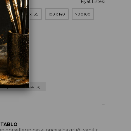
0 x 120
90 x 135
100 x 140
70 x 100
 (0) VE CEVAPLAR (0)
 TABLO
 görsellerin baskı öncesi hazırlığı yapılır,