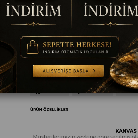
Ölçü
35 x 50
50 x 70
60 x 90
70 x 100
8
Çerçeve
Çerçevesiz
Çerçeveli
TAVSIYE ET
YORUM YAZ
SORULAR
ÜRÜN ÖZELLIKLERI
KANVAS
Müşterilerimizin zevkine göre seçilmiş olan