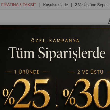
INA 3 TAKSİT
| Koşulsuz İade | 2 Ve Üstüne Sepette %30 
r
Kanvas Tablolar
Yuvarlak Tablolar
Reprodüksiyon 
 ORİJİNAL YAĞLI BOYA TABLO
TABLODEKOR
OKYANUS VE SURFÇÜLER ORİJİ
Stok Kodu
(TD814)
%
25
₺2.743,37
₺3.657,83
İndirim