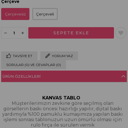
Çerçeve
Çerçevesiz
Çerçeveli
TAVSIYE ET
YORUM YAZ
SORULAR (0) VE CEVAPLAR (0)
ÜRÜN ÖZELLIKLERI
KANVAS TABLO
Müşterilerimizin zevkine göre seçilmiş olan
görsellerin baskı öncesi hazırlığı yapılır, dijital baskı
yardımıyla %100 pamuklu kumaşımıza yapılan baskı
işlemi sonrası tablonuzun uzun ömürlü olması için
rulo fırça ile sürülen vernik