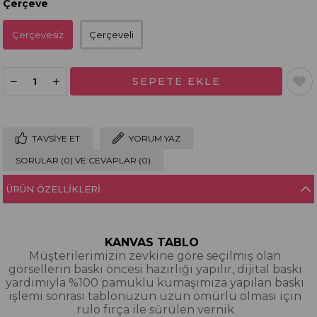
Çerçeve
Çerçevesiz
Çerçeveli
TAVSIYE ET
YORUM YAZ
SORULAR (0) VE CEVAPLAR (0)
ÜRÜN ÖZELLIKLERI
KANVAS TABLO
Müşterilerimizin zevkine göre seçilmiş olan
görsellerin baskı öncesi hazırlığı yapılır, dijital baskı
yardımıyla %100 pamuklu kumaşımıza yapılan baskı
işlemi sonrası tablonuzun uzun ömürlü olması için
rulo fırça ile sürülen vernik