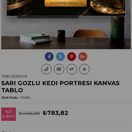
TABLODEKOR
SARI GOZLU KEDI PORTRESI KANVAS
TABLO
Stok Kodu
(TD337)
%
25
₺783,82
₺1.045,09
İndirim