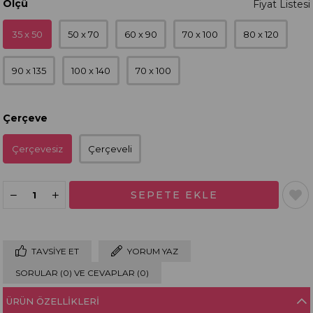
Ölçü
35 x 50
50 x 70
60 x 90
70 x 100
80 x 120
90 x 135
100 x 140
70 x 100
Çerçeve
Çerçevesiz
Çerçeveli
TAVSIYE ET
YORUM YAZ
SORULAR (0) VE CEVAPLAR (0)
ÜRÜN ÖZELLIKLERI