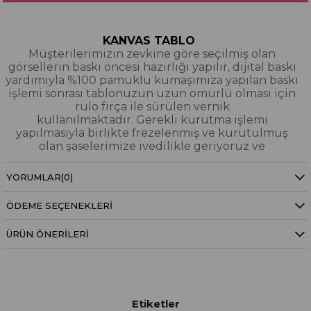
KANVAS TABLO
Müşterilerimizin zevkine göre seçilmiş olan
görsellerin baskı öncesi hazırlığı yapılır, dijital baskı
yardımıyla %100 pamuklu kumaşımıza yapılan baskı
işlemi sonrası tablonuzun uzun ömürlü olması için
rulo fırça ile sürülen vernik
kullanılmaktadır. Gerekli kurutma işlemi
yapılmasıyla birlikte frezelenmiş ve kurutulmuş
olan şaselerimize ivedilikle geriyoruz ve
paketleyerek tarafınıza gönderiyoruz.
YORUMLAR
(0)
Kanvas Tablo Nedir?
ÖDEME SEÇENEKLERI
YAĞLI BOYA & SİM DOKULU TABLO
Yağlı boya ve sim dokulu tablolarımızın tamamı
ÜRÜN ÖNERILERI
dijital baskı alınıp hazırlanarak üzerine spatula
eşliğinde boya dokunuşları / sim işlemeleri kısmi
bölgelere bütünlüğü bozmayacak şekilde
eklenerek imal edilmiştir. Dokulu tablolarımızın
hiçbirinde sıfırdan yağlı boya işlemi yapılmamıştır.
Etiketler