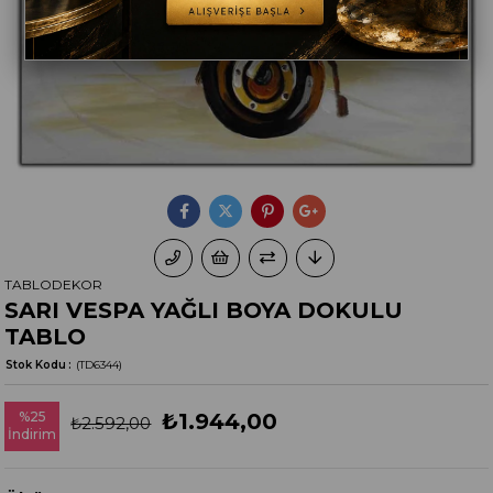
TABLODEKOR
SARI VESPA YAĞLI BOYA DOKULU
TABLO
Stok Kodu
(TD6344)
%
25
₺1.944,00
₺2.592,00
İndirim