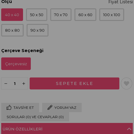
Ölçü
40 x 40
50 x 50
70 x 70
60 x 60
100 x 100
80 x 80
90 x 90
Çerçeve Seçeneği
Çerçevesiz
TAVSIYE ET
YORUM YAZ
SORULAR (0) VE CEVAPLAR (0)
ÜRÜN ÖZELLIKLERI