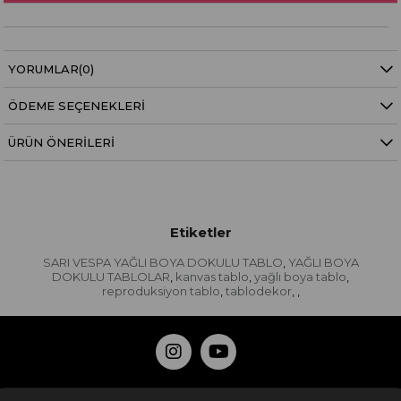
YORUMLAR
(0)
ÖDEME SEÇENEKLERI
ÜRÜN ÖNERILERI
Etiketler
SARI VESPA YAĞLI BOYA DOKULU TABLO
YAĞLI BOYA
,
DOKULU TABLOLAR
kanvas tablo
yağlı boya tablo
,
,
,
reproduksiyon tablo
tablodekor
,
,
,