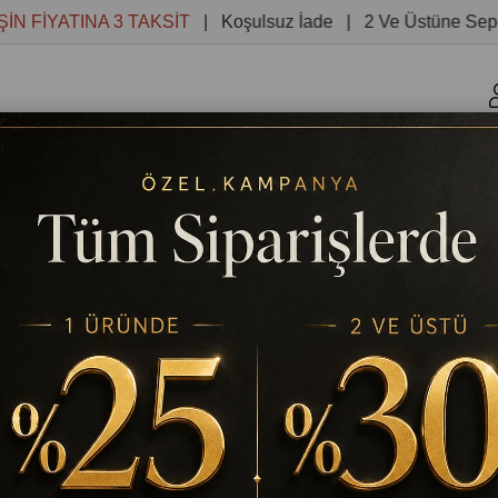
YATINA 3 TAKSİT
| Koşulsuz İade | 2 Ve Üstüne Sepette %
r
Kanvas Tablolar
Yuvarlak Tablolar
Reprodüksiyon 
NDEKİ JOKEY HAYVAN BOYAMA TABLOSU KANVAS TABLO
TABLODEKOR
SEVİMLİ ATIN ÜSTÜNDEKİ JOK
KANVAS TABLO
Stok Kodu
(TD6958)
%
25
₺544,32
₺725,76
İndirim