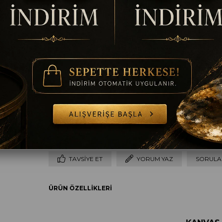
Ölçü
35 x 50
50 x 70
60 x 90
70 x 100
8
Çerçeve
Çerçevesiz
Gümüş
Altın
Siyah
B
TAVSIYE ET
YORUM YAZ
SORULAR
ÜRÜN ÖZELLIKLERI