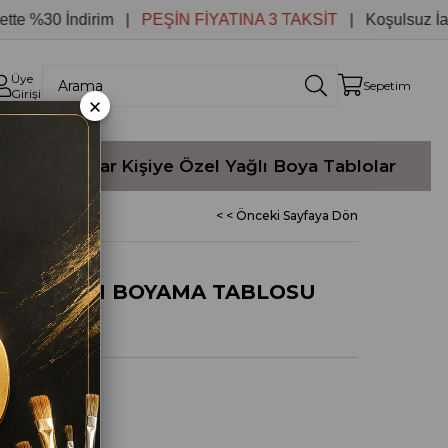
30 İndirim |
PEŞİN FİYATINA 3 TAKSİT
| Koşulsuz İade
Üye
Sepetim
Girişi
×
Yağlı Boyalar
Kişiye Özel Yağlı Boya Tablolar
< < Önceki Sayfaya Dön
EY HAYVAN BOYAMA TABLOSU