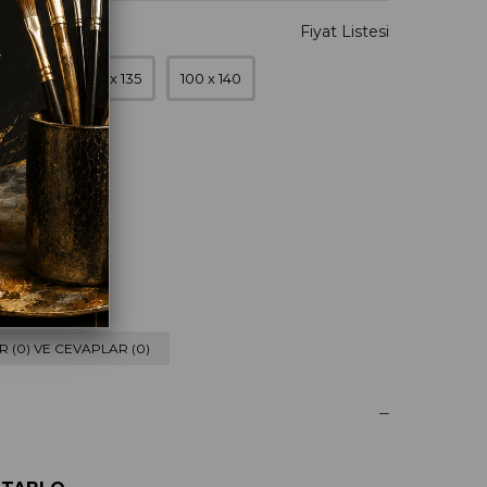
0 x 120
90 x 135
100 x 140
eyaz
 (0) VE CEVAPLAR (0)