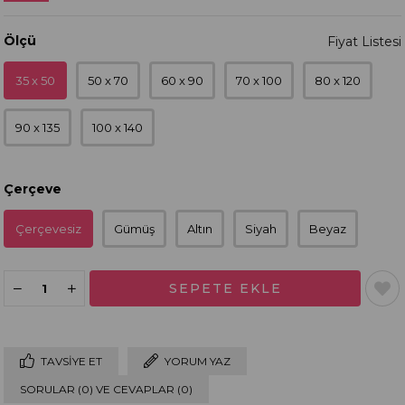
Ölçü
35 x 50
50 x 70
60 x 90
70 x 100
80 x 120
90 x 135
100 x 140
Çerçeve
Çerçevesiz
Gümüş
Altın
Siyah
Beyaz
TAVSIYE ET
YORUM YAZ
SORULAR (0) VE CEVAPLAR (0)