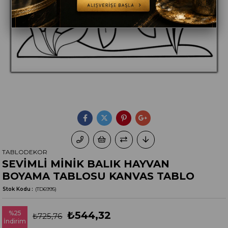
TABLODEKOR
SEVİMLİ MİNİK BALIK HAYVAN
BOYAMA TABLOSU KANVAS TABLO
Stok Kodu
(TD6995)
%
25
₺544,32
₺725,76
İndirim