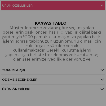
ÜRÜN ÖZELLIKLERI
KANVAS TABLO
Müşterilerimizin zevkine göre seçilmiş olan
görsellerin baskı öncesi hazırlığı yapılır, dijital baskı
yardımıyla %100 pamuklu kumaşımıza yapılan baskı
işlemi sonrası tablonuzun uzun ömürlü olması için
rulo fırça ile sürülen vernik
kullanılmaktadır. Gerekli kurutma işlemi
yapılmasıyla birlikte frezelenmiş ve kurutulmuş
olan şaselerimize ivedilikle geriyoruz ve
paketleyerek tarafınıza gönderiyoruz.
YORUMLAR
(0)
Kanvas Tablo Nedir?
ÖDEME SEÇENEKLERI
YAĞLI BOYA & SİM DOKULU TABLO
Yağlı boya ve sim dokulu tablolarımızın tamamı
ÜRÜN ÖNERILERI
dijital baskı alınıp hazırlanarak üzerine spatula
eşliğinde boya dokunuşları / sim işlemeleri kısmi
bölgelere bütünlüğü bozmayacak şekilde
eklenerek imal edilmiştir. Dokulu tablolarımızın