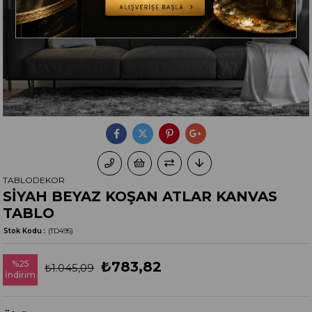
TABLODEKOR
SİYAH BEYAZ KOŞAN ATLAR KANVAS
TABLO
Stok Kodu
(TD495)
%
25
₺783,82
₺1.045,09
İndirim