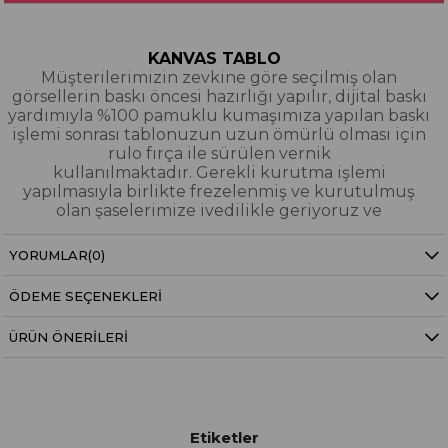
KANVAS TABLO
Müşterilerimizin zevkine göre seçilmiş olan
görsellerin baskı öncesi hazırlığı yapılır, dijital baskı
yardımıyla %100 pamuklu kumaşımıza yapılan baskı
işlemi sonrası tablonuzun uzun ömürlü olması için
rulo fırça ile sürülen vernik
kullanılmaktadır. Gerekli kurutma işlemi
yapılmasıyla birlikte frezelenmiş ve kurutulmuş
olan şaselerimize ivedilikle geriyoruz ve
paketleyerek tarafınıza gönderiyoruz.
YORUMLAR
(0)
Kanvas Tablo Nedir?
ÖDEME SEÇENEKLERI
YAĞLI BOYA & SİM DOKULU TABLO
Yağlı boya ve sim dokulu tablolarımızın tamamı
ÜRÜN ÖNERILERI
dijital baskı alınıp hazırlanarak üzerine spatula
eşliğinde boya dokunuşları / sim işlemeleri kısmi
bölgelere bütünlüğü bozmayacak şekilde
eklenerek imal edilmiştir. Dokulu tablolarımızın
hiçbirinde sıfırdan yağlı boya işlemi yapılmamıştır.
Etiketler