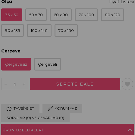
Ölçü
35 x 50
50 x 70
60 x 90
70 x 100
80 x 120
90 x 135
100 x 140
70 x 100
Çerçeve
Çerçevesiz
Çerçeveli
TAVSIYE ET
YORUM YAZ
SORULAR (0) VE CEVAPLAR (0)
ÜRÜN ÖZELLIKLERI