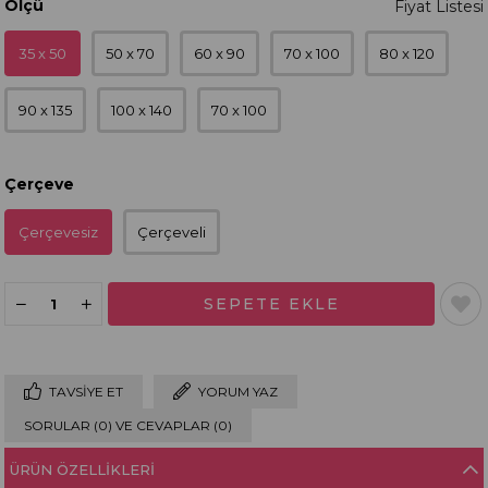
Ölçü
35 x 50
50 x 70
60 x 90
70 x 100
80 x 120
90 x 135
100 x 140
70 x 100
Çerçeve
Çerçevesiz
Çerçeveli
TAVSIYE ET
YORUM YAZ
SORULAR (0) VE CEVAPLAR (0)
ÜRÜN ÖZELLIKLERI