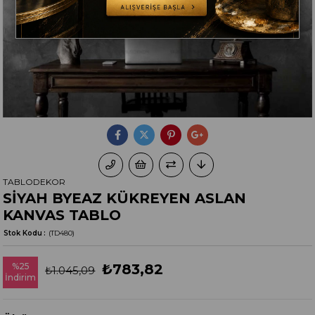
TABLODEKOR
SİYAH BYEAZ KÜKREYEN ASLAN
KANVAS TABLO
Stok Kodu
(TD480)
%
25
₺783,82
₺1.045,09
İndirim