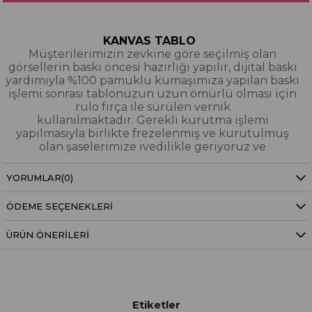
KANVAS TABLO
Müşterilerimizin zevkine göre seçilmiş olan
görsellerin baskı öncesi hazırlığı yapılır, dijital baskı
yardımıyla %100 pamuklu kumaşımıza yapılan baskı
işlemi sonrası tablonuzun uzun ömürlü olması için
rulo fırça ile sürülen vernik
kullanılmaktadır. Gerekli kurutma işlemi
yapılmasıyla birlikte frezelenmiş ve kurutulmuş
olan şaselerimize ivedilikle geriyoruz ve
paketleyerek tarafınıza gönderiyoruz.
YORUMLAR
(0)
Kanvas Tablo Nedir?
ÖDEME SEÇENEKLERI
YAĞLI BOYA & SİM DOKULU TABLO
Yağlı boya ve sim dokulu tablolarımızın tamamı
ÜRÜN ÖNERILERI
dijital baskı alınıp hazırlanarak üzerine spatula
eşliğinde boya dokunuşları / sim işlemeleri kısmi
bölgelere bütünlüğü bozmayacak şekilde
eklenerek imal edilmiştir. Dokulu tablolarımızın
hiçbirinde sıfırdan yağlı boya işlemi yapılmamıştır.
Etiketler