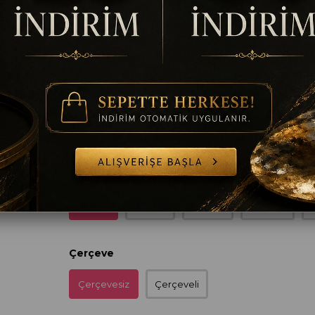
%
25
₺1.944,00
₺2.592,00
İndirim
Ölçü
35 x 50
50 x 70
60 x 90
70 x 100
8
Çerçeve
Çerçevesiz
Çerçeveli