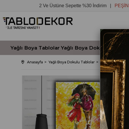
2 Ve Üstüne Sepette %30 İndirim |
PEŞİN FİYAT
Yağlı Boya Tablolar
Yağlı Boya Dokulu Tablola
Anasayfa
Yağlı Boya Dokulu Tablolar
SONBAHARDA YU