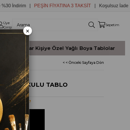
İndirim |
PEŞİN FİYATINA 3 TAKSİT
| Koşulsuz İade
Üye
Sepetim
Girişi
×
Yağlı Boyalar
Kişiye Özel Yağlı Boya Tablolar
< < Önceki Sayfaya Dön
BOYA DOKULU TABLO
ulu tablo Nedir?