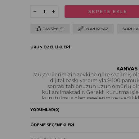
TAVSIYE ET
YORUM YAZ
SORULAR
ÜRÜN ÖZELLIKLERI
KANVAS
Müşterilerimizin zevkine göre seçilmiş olan
dijital baskı yardımıyla %100 pamu
sonrası tablonuzun uzun ömürlü olmas
kullanılmaktadır. Gerekli kurutma işle
kurutulmuş olan şaselerimize ivedilikl
gönder
YORUMLAR
(0)
Kanvas Ta
ÖDEME SEÇENEKLERI
YAĞLI BOYA & S
Yağlı boya ve sim dokulu tablolarımızın 