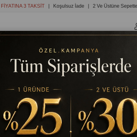
INA 3 TAKSİT
| Koşulsuz İade | 2 Ve Üstüne Sepette %30 
r
Kanvas Tablolar
Yuvarlak Tablolar
Reprodüksiyon 
RUYUS YAĞLI BOYA DOKULU TABLO
TABLODEKOR
SONBAHARDA YURUYUS YAĞLI 
Stok Kodu
(TD217)
Yağlı Boya Dok