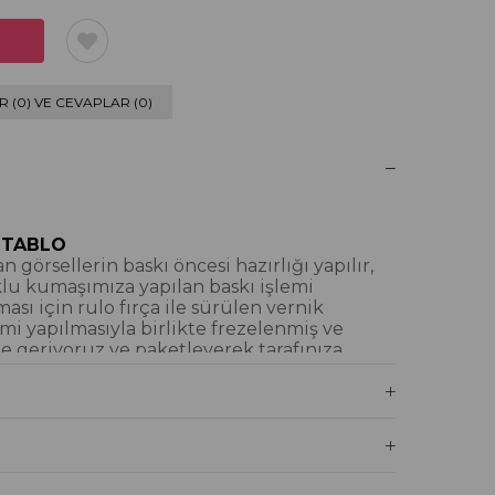
 (0) VE CEVAPLAR (0)
 TABLO
 görsellerin baskı öncesi hazırlığı yapılır,
klu kumaşımıza yapılan baskı işlemi
ı için rulo fırça ile sürülen vernik
mi yapılmasıyla birlikte frezelenmiş ve
e geriyoruz ve paketleyerek tarafınıza
iyoruz.
blo Nedir?
İM DOKULU TABLO
tamamı dijital baskı alınıp hazırlanarak