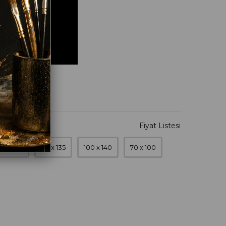
0 x 120
90 x 135
100 x 140
70 x 100