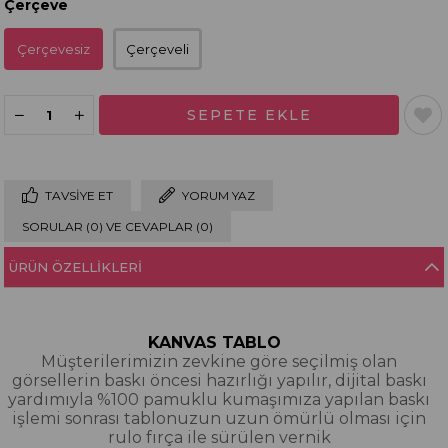
Çerçeve
Çerçevesiz
Çerçeveli
TAVSIYE ET
YORUM YAZ
SORULAR (0) VE CEVAPLAR (0)
ÜRÜN ÖZELLIKLERI
KANVAS TABLO
Müşterilerimizin zevkine göre seçilmiş olan
görsellerin baskı öncesi hazırlığı yapılır, dijital baskı
yardımıyla %100 pamuklu kumaşımıza yapılan baskı
işlemi sonrası tablonuzun uzun ömürlü olması için
rulo fırça ile sürülen vernik