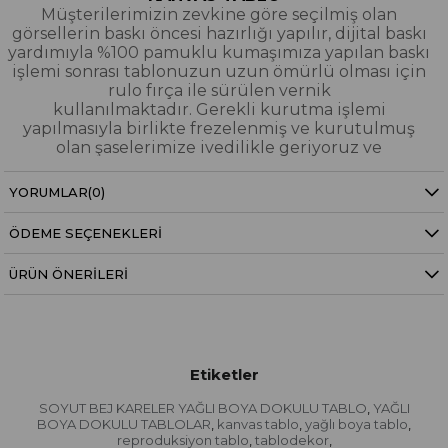
Müşterilerimizin zevkine göre seçilmiş olan
görsellerin baskı öncesi hazırlığı yapılır, dijital baskı
yardımıyla %100 pamuklu kumaşımıza yapılan baskı
işlemi sonrası tablonuzun uzun ömürlü olması için
rulo fırça ile sürülen vernik
kullanılmaktadır. Gerekli kurutma işlemi
yapılmasıyla birlikte frezelenmiş ve kurutulmuş
olan şaselerimize ivedilikle geriyoruz ve
paketleyerek tarafınıza gönderiyoruz.
YORUMLAR
(0)
Kanvas Tablo Nedir?
ÖDEME SEÇENEKLERI
YAĞLI BOYA & SİM DOKULU TABLO
Yağlı boya ve sim dokulu tablolarımızın tamamı
ÜRÜN ÖNERILERI
dijital baskı alınıp hazırlanarak üzerine spatula
eşliğinde boya dokunuşları / sim işlemeleri kısmi
bölgelere bütünlüğü bozmayacak şekilde
eklenerek imal edilmiştir. Dokulu tablolarımızın
hiçbirinde sıfırdan yağlı boya işlemi yapılmamıştır.
Etiketler
Yağlıboya Dokulu Tablo Nedir?
SOYUT BEJ KARELER YAĞLI BOYA DOKULU TABLO
YAĞLI
,
Sim Dokulu Tablo Nedir?
BOYA DOKULU TABLOLAR
kanvas tablo
yağlı boya tablo
,
,
,
reproduksiyon tablo
tablodekor
,
,