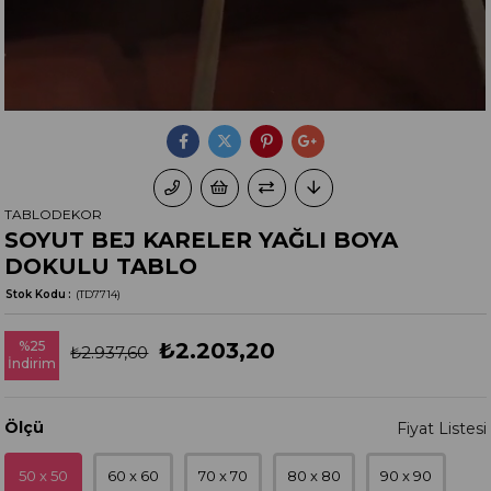
TABLODEKOR
SOYUT BEJ KARELER YAĞLI BOYA
DOKULU TABLO
Stok Kodu
(TD7714)
%
25
₺2.203,20
₺2.937,60
İndirim
Ölçü
50 x 50
60 x 60
70 x 70
80 x 80
90 x 90