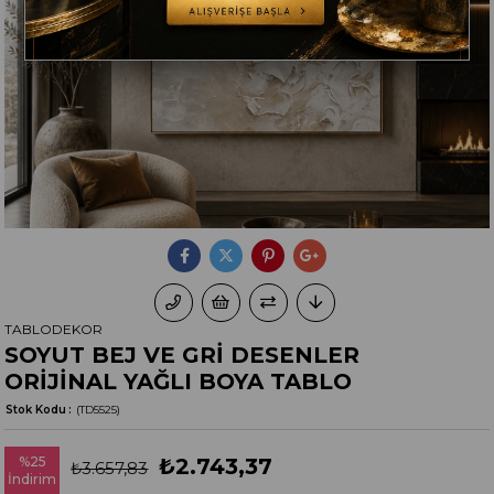
TABLODEKOR
SOYUT BEJ VE GRİ DESENLER
ORİJİNAL YAĞLI BOYA TABLO
Stok Kodu
(TD5525)
%
25
₺2.743,37
₺3.657,83
İndirim