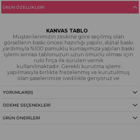
ÜRÜN ÖZELLIKLERI
KANVAS TABLO
Müşterilerimizin zevkine göre seçilmiş olan
görsellerin baskı öncesi hazırlığı yapılır, dijital baskı
yardımıyla %100 pamuklu kumaşımıza yapılan baskı
işlemi sonrası tablonuzun uzun ömürlü olması için
rulo fırça ile sürülen vernik
kullanılmaktadır. Gerekli kurutma işlemi
yapılmasıyla birlikte frezelenmiş ve kurutulmuş
olan şaselerimize ivedilikle geriyoruz ve
paketleyerek tarafınıza gönderiyoruz.
YORUMLAR
(0)
Kanvas Tablo Nedir?
ÖDEME SEÇENEKLERI
YAĞLI BOYA & SİM DOKULU TABLO
Yağlı boya ve sim dokulu tablolarımızın tamamı
ÜRÜN ÖNERILERI
dijital baskı alınıp hazırlanarak üzerine spatula
eşliğinde boya dokunuşları / sim işlemeleri kısmi
bölgelere bütünlüğü bozmayacak şekilde
eklenerek imal edilmiştir. Dokulu tablolarımızın