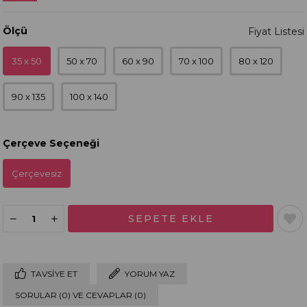
Ölçü
35 x 50
50 x 70
60 x 90
70 x 100
80 x 120
90 x 135
100 x 140
Çerçeve Seçeneği
Çerçevesiz
TAVSIYE ET
YORUM YAZ
SORULAR (0) VE CEVAPLAR (0)