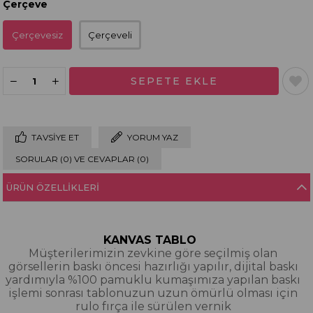
Çerçeve
Çerçevesiz
Çerçeveli
TAVSIYE ET
YORUM YAZ
SORULAR (0) VE CEVAPLAR (0)
ÜRÜN ÖZELLIKLERI
KANVAS TABLO
Müşterilerimizin zevkine göre seçilmiş olan
görsellerin baskı öncesi hazırlığı yapılır, dijital baskı
yardımıyla %100 pamuklu kumaşımıza yapılan baskı
işlemi sonrası tablonuzun uzun ömürlü olması için
rulo fırça ile sürülen vernik