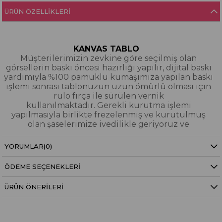
ÜRÜN ÖZELLIKLERI
KANVAS TABLO
Müşterilerimizin zevkine göre seçilmiş olan
görsellerin baskı öncesi hazırlığı yapılır, dijital baskı
yardımıyla %100 pamuklu kumaşımıza yapılan baskı
işlemi sonrası tablonuzun uzun ömürlü olması için
rulo fırça ile sürülen vernik
kullanılmaktadır. Gerekli kurutma işlemi
yapılmasıyla birlikte frezelenmiş ve kurutulmuş
olan şaselerimize ivedilikle geriyoruz ve
paketleyerek tarafınıza gönderiyoruz.
YORUMLAR
(0)
Kanvas Tablo Nedir?
ÖDEME SEÇENEKLERI
YAĞLI BOYA & SİM DOKULU TABLO
Yağlı boya ve sim dokulu tablolarımızın tamamı
ÜRÜN ÖNERILERI
dijital baskı alınıp hazırlanarak üzerine spatula
eşliğinde boya dokunuşları / sim işlemeleri kısmi
bölgelere bütünlüğü bozmayacak şekilde
eklenerek imal edilmiştir. Dokulu tablolarımızın