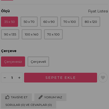
Ölçü
35 x 50
50 x 70
60 x 90
70 x 100
80 x 120
90 x 135
100 x 140
70 x 100
Çerçeve
Çerçevesiz
Çerçeveli
TAVSIYE ET
YORUM YAZ
SORULAR (0) VE CEVAPLAR (0)