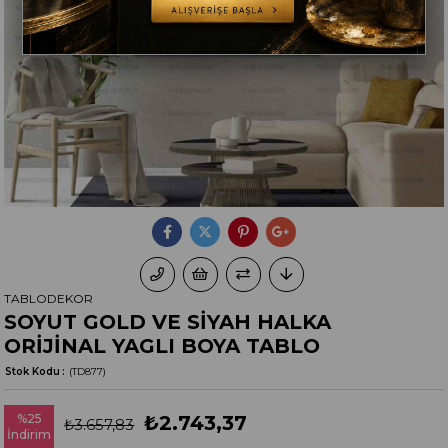
TABLODEKOR
SOYUT GOLD VE SİYAH HALKA
ORİJİNAL YAGLI BOYA TABLO
Stok Kodu
(TD877)
%
25
₺2.743,37
₺3.657,83
İndirim