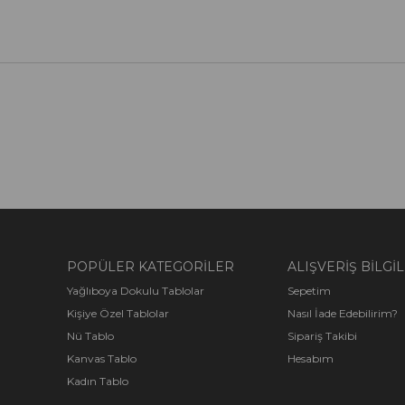
POPÜLER KATEGORİLER
ALIŞVERİŞ BİLGİL
Yağlıboya Dokulu Tablolar
Sepetim
Kişiye Özel Tablolar
Nasıl İade Edebilirim?
Nü Tablo
Sipariş Takibi
Kanvas Tablo
Hesabım
Kadın Tablo