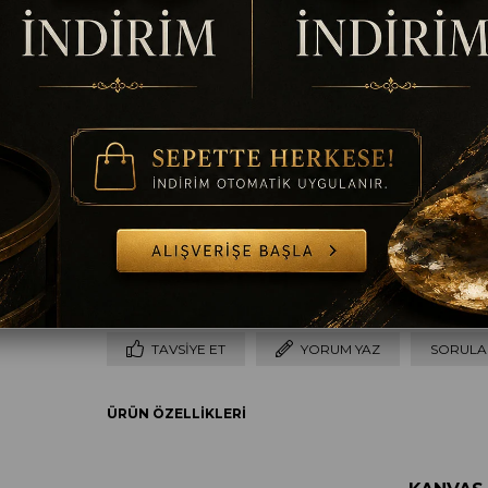
Ölçü
50 x 50
60 x 60
70 x 70
80 x 80
9
Çerçeve
Çerçevesiz
Gümüş
Altın
Siyah
B
TAVSIYE ET
YORUM YAZ
SORULAR
ÜRÜN ÖZELLIKLERI