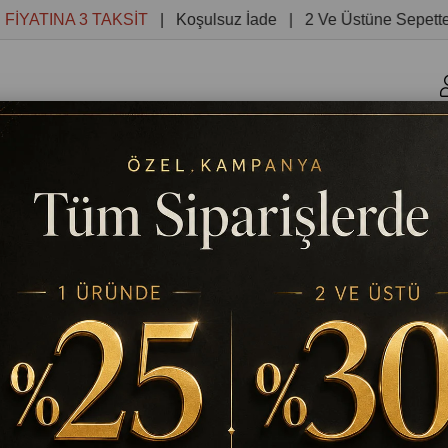
INA 3 TAKSİT
| Koşulsuz İade | 2 Ve Üstüne Sepette %30 
r
Kanvas Tablolar
Yuvarlak Tablolar
Reprodüksiyon 
NGİ ZEMİNDEKİ KÜÇÜK KARELER YAĞLI BOYA DOKULU TABLO
TABLODEKOR
SOYUT KAHVERENGİ ZEMİNDEKİ
DOKULU TABLO
Stok Kodu
(TD6672)
%
25
₺2.203,20
₺2.937,60
İndirim