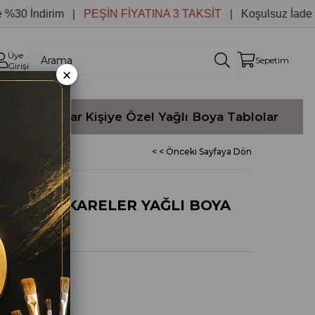
İndirim |
PEŞİN FİYATINA 3 TAKSİT
| Koşulsuz İade
Üye
Sepetim
Girişi
×
Yağlı Boyalar
Kişiye Özel Yağlı Boya Tablolar
< < Önceki Sayfaya Dön
 KÜÇÜK KARELER YAĞLI BOYA