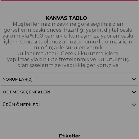
KANVAS TABLO
Müşterilerimizin zevkine göre seçilmiş olan
görsellerin baskı öncesi hazırlığı yapılır, dijital baskı
yardımıyla %100 pamuklu kumaşımıza yapılan baskı
işlemi sonrası tablonuzun uzun ömürlü olması için
rulo fırça ile sürülen vernik
kullanılmaktadır. Gerekli kurutma işlemi
yapılmasıyla birlikte frezelenmiş ve kurutulmuş
olan şaselerimize ivedilikle geriyoruz ve
paketleyerek tarafınıza gönderiyoruz.
YORUMLAR
(0)
Kanvas Tablo Nedir?
ÖDEME SEÇENEKLERI
YAĞLI BOYA & SİM DOKULU TABLO
Yağlı boya ve sim dokulu tablolarımızın tamamı
ÜRÜN ÖNERILERI
dijital baskı alınıp hazırlanarak üzerine spatula
eşliğinde boya dokunuşları / sim işlemeleri kısmi
bölgelere bütünlüğü bozmayacak şekilde
eklenerek imal edilmiştir. Dokulu tablolarımızın
hiçbirinde sıfırdan yağlı boya işlemi yapılmamıştır.
Etiketler