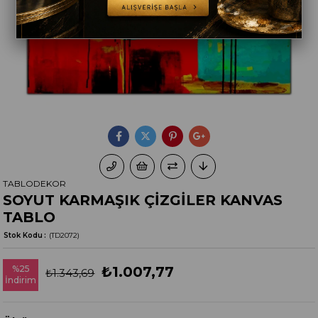
TABLODEKOR
SOYUT KARMAŞIK ÇİZGİLER KANVAS
TABLO
Stok Kodu
(TD2072)
%
25
₺1.007,77
₺1.343,69
İndirim