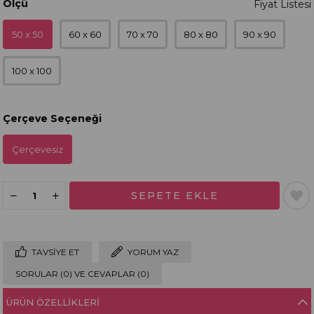
Ölçü
50 x 50
60 x 60
70 x 70
80 x 80
90 x 90
100 x 100
Çerçeve Seçeneği
Çerçevesiz
TAVSIYE ET
YORUM YAZ
SORULAR (0) VE CEVAPLAR (0)
ÜRÜN ÖZELLIKLERI