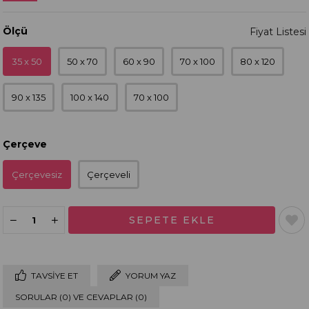
Ölçü
35 x 50
50 x 70
60 x 90
70 x 100
80 x 120
90 x 135
100 x 140
70 x 100
Çerçeve
Çerçevesiz
Çerçeveli
TAVSIYE ET
YORUM YAZ
SORULAR (0) VE CEVAPLAR (0)