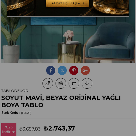
TABLODEKOR
SOYUT MAVİ, BEYAZ ORİJİNAL YAĞLI
BOYA TABLO
Stok Kodu
(TD831)
%
25
₺2.743,37
₺3.657,83
İndirim