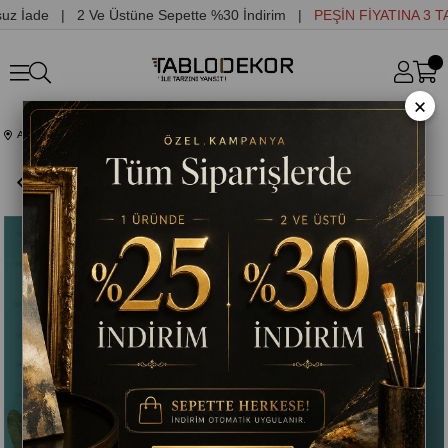
İade | 2 Ve Üstüne Sepette %30 İndirim |
PEŞİN FİYATINA 3 TAKS
×
Anasayfa
Yağlı Boya Tablolar
SOYUT MAVİ, BEYAZ ORİJİNAL YAĞLI BOYA TABLO