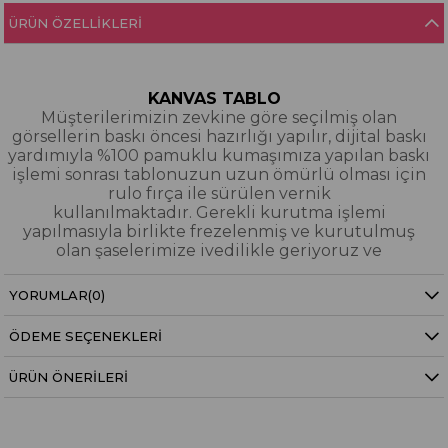
ÜRÜN ÖZELLIKLERI
KANVAS TABLO
Müşterilerimizin zevkine göre seçilmiş olan
görsellerin baskı öncesi hazırlığı yapılır, dijital baskı
yardımıyla %100 pamuklu kumaşımıza yapılan baskı
işlemi sonrası tablonuzun uzun ömürlü olması için
rulo fırça ile sürülen vernik
kullanılmaktadır. Gerekli kurutma işlemi
yapılmasıyla birlikte frezelenmiş ve kurutulmuş
olan şaselerimize ivedilikle geriyoruz ve
paketleyerek tarafınıza gönderiyoruz.
YORUMLAR
(0)
Kanvas Tablo Nedir?
ÖDEME SEÇENEKLERI
YAĞLI BOYA & SİM DOKULU TABLO
Yağlı boya ve sim dokulu tablolarımızın tamamı
ÜRÜN ÖNERILERI
dijital baskı alınıp hazırlanarak üzerine spatula
eşliğinde boya dokunuşları / sim işlemeleri kısmi
bölgelere bütünlüğü bozmayacak şekilde
eklenerek imal edilmiştir. Dokulu tablolarımızın