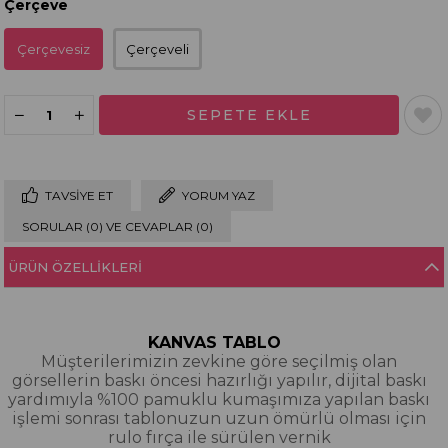
Çerçeve
Çerçevesiz
Çerçeveli
TAVSIYE ET
YORUM YAZ
SORULAR (0) VE CEVAPLAR (0)
ÜRÜN ÖZELLIKLERI
KANVAS TABLO
Müşterilerimizin zevkine göre seçilmiş olan
görsellerin baskı öncesi hazırlığı yapılır, dijital baskı
yardımıyla %100 pamuklu kumaşımıza yapılan baskı
işlemi sonrası tablonuzun uzun ömürlü olması için
rulo fırça ile sürülen vernik