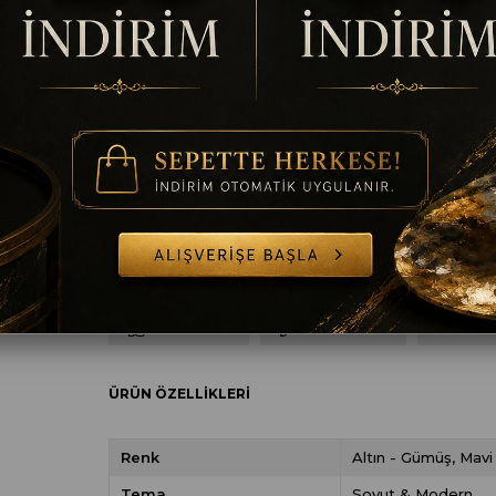
Ölçü
30 x 90
40 x 120
50 x 140
60 x 180
Çerçeve
Çerçevesiz
Gümüş
Altın
Siyah
B
TAVSIYE ET
YORUM YAZ
SORULAR
ÜRÜN ÖZELLIKLERI
Renk
Altın - Gümüş
Mavi 
Tema
Soyut & Modern