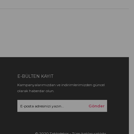
E-BÜLTEN KAYIT
Kampanyalarımızdan ve indirimlerimizden güncel
olarak haberdar olun.
Gönder
© 2020 Tablodekor - Tüm hakları saklıdır.