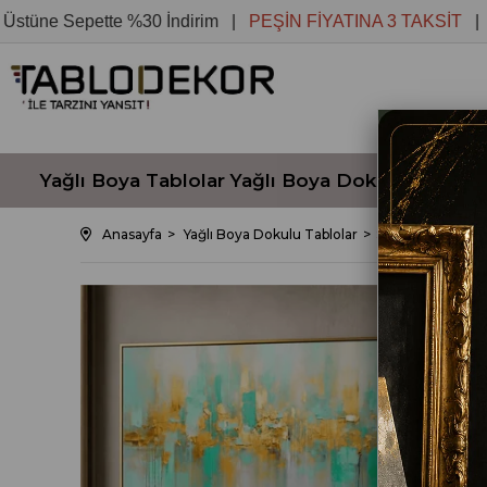
e Sepette %30 İndirim |
PEŞİN FİYATINA 3 TAKSİT
| Koşuls
Yağlı Boya Tablolar
Yağlı Boya Dokulu Tablola
Anasayfa
Yağlı Boya Dokulu Tablolar
SOYUT YEŞİL VE