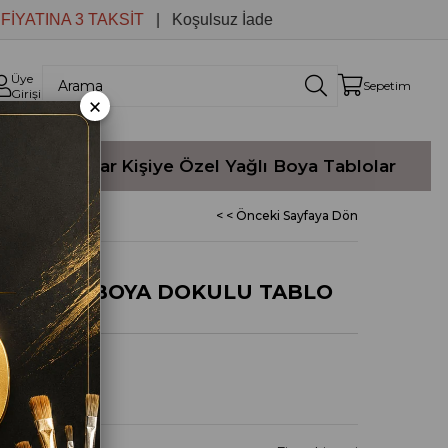
INA 3 TAKSİT
| Koşulsuz İade
Üye
Sepetim
Girişi
×
Yağlı Boyalar
Kişiye Özel Yağlı Boya Tablolar
< < Önceki Sayfaya Dön
ER YAĞLI BOYA DOKULU TABLO