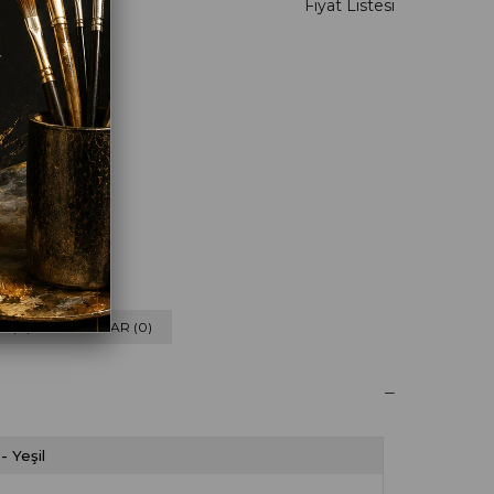
eyaz
 (0) VE CEVAPLAR (0)
- Yeşil