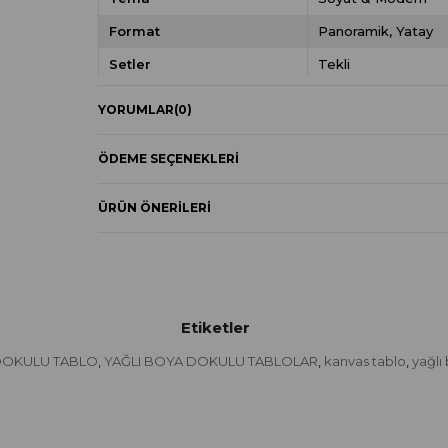
Format
Panoramik
Yatay
Setler
Tekli
YORUMLAR
(0)
ÖDEME SEÇENEKLERI
ÜRÜN ÖNERILERI
Etiketler
 DOKULU TABLO
YAĞLI BOYA DOKULU TABLOLAR
kanvas tablo
yağlı
,
,
,