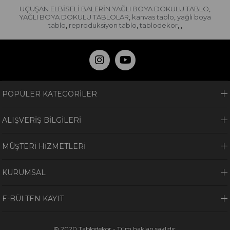
UÇUŞAN ELBİSELİ BALERİN YAĞLI BOYA DOKULU TABLO
,
YAĞLI BOYA DOKULU TABLOLAR
kanvas tablo
yağlı boya
,
,
tablo
reproduksiyon tablo
tablodekor
,
,
,
,
POPÜLER KATEGORİLER
ALIŞVERİŞ BİLGİLERİ
MÜŞTERİ HİZMETLERİ
KURUMSAL
E-BÜLTEN KAYIT
© 2020 Tablodekor - Tüm hakları saklıdır.