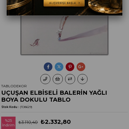
TABLODEKOR
UÇUŞAN ELBİSELİ BALERİN YAĞLI
BOYA DOKULU TABLO
Stok Kodu
(TD8629)
%
25
₺2.332,80
₺3.110,40
İndirim