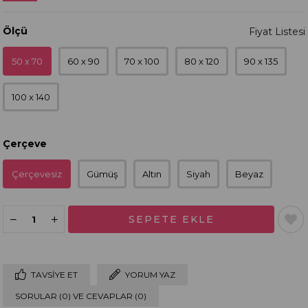
Ölçü
50 x 70
60 x 90
70 x 100
80 x 120
90 x 135
100 x 140
Çerçeve
Çerçevesiz
Gümüş
Altın
Siyah
Beyaz
TAVSIYE ET
YORUM YAZ
SORULAR (0) VE CEVAPLAR (0)