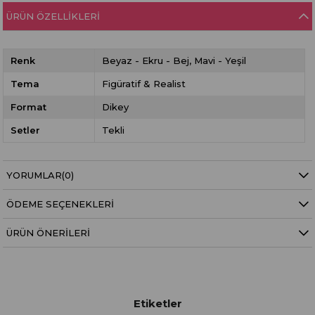
ÜRÜN ÖZELLIKLERI
Renk
Beyaz - Ekru - Bej
Mavi - Yeşil
Tema
Figüratif & Realist
Format
Dikey
Setler
Tekli
YORUMLAR
(0)
ÖDEME SEÇENEKLERI
ÜRÜN ÖNERILERI
Etiketler