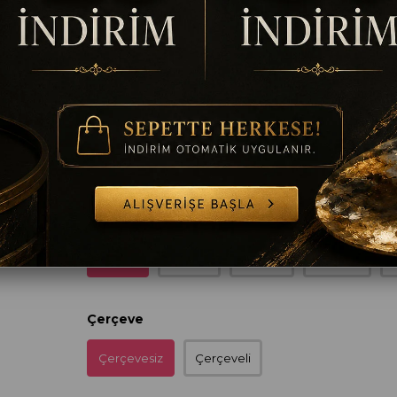
%
25
₺1.944,00
₺2.592,00
İndirim
Ölçü
35 x 50
50 x 70
60 x 90
70 x 100
8
Çerçeve
Çerçevesiz
Çerçeveli