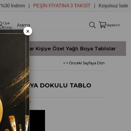
ndirim |
PEŞİN FİYATINA 3 TAKSİT
| Koşulsuz İade
Üye
Sepetim
Girişi
×
Yağlı Boyalar
Kişiye Özel Yağlı Boya Tablolar
< < Önceki Sayfaya Dön
 YAĞLI BOYA DOKULU TABLO
ulu tablo Nedir?