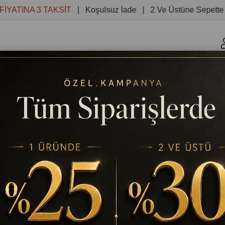
NA 3 TAKSİT
| Koşulsuz İade | 2 Ve Üstüne Sepette %30 İ
r
Kanvas Tablolar
Yuvarlak Tablolar
Reprodüksiyon 
ENRI TABLOSU YAĞLI BOYA DOKULU TABLO
TABLODEKOR
UNLU ROBERT HENRI TABLOSU
Stok Kodu
(TD293)
Yağlı Boya Dok