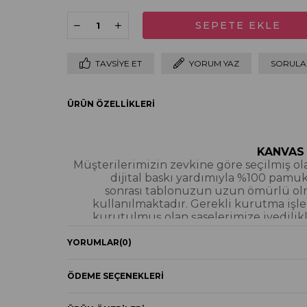
TAVSIYE ET
YORUM YAZ
SORULAR
ÜRÜN ÖZELLIKLERI
KANVAS
Müşterilerimizin zevkine göre seçilmiş olan
dijital baskı yardımıyla %100 pamu
sonrası tablonuzun uzun ömürlü olmas
kullanılmaktadır. Gerekli kurutma işle
kurutulmuş olan şaselerimize ivedilikl
gönder
YORUMLAR
(0)
Kanvas Ta
ÖDEME SEÇENEKLERI
YAĞLI BOYA & S
Yağlı boya ve sim dokulu tablolarımızın 