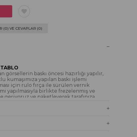
 (0) VE CEVAPLAR (0)
 TABLO
 görsellerin baskı öncesi hazırlığı yapılır,
klu kumaşımıza yapılan baskı işlemi
ı için rulo fırça ile sürülen vernik
mi yapılmasıyla birlikte frezelenmiş ve
e geriyoruz ve paketleyerek tarafınıza
iyoruz.
blo Nedir?
İM DOKULU TABLO
tamamı dijital baskı alınıp hazırlanarak