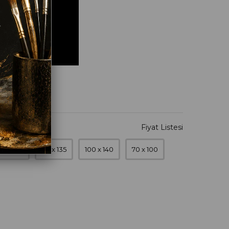
0 x 120
90 x 135
100 x 140
70 x 100