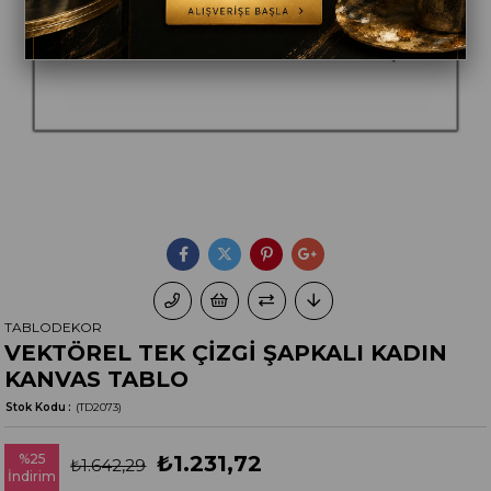
TABLODEKOR
VEKTÖREL TEK ÇİZGİ ŞAPKALI KADIN
KANVAS TABLO
Stok Kodu
(TD2073)
%
25
₺1.231,72
₺1.642,29
İndirim