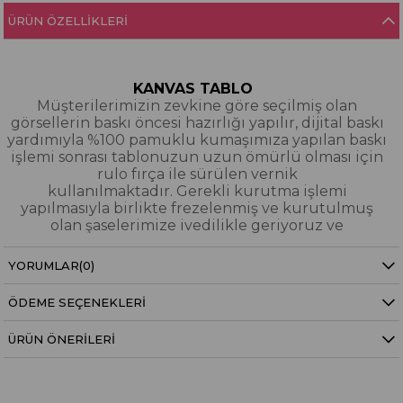
ÜRÜN ÖZELLIKLERI
KANVAS TABLO
Müşterilerimizin zevkine göre seçilmiş olan
görsellerin baskı öncesi hazırlığı yapılır, dijital baskı
yardımıyla %100 pamuklu kumaşımıza yapılan baskı
işlemi sonrası tablonuzun uzun ömürlü olması için
rulo fırça ile sürülen vernik
kullanılmaktadır. Gerekli kurutma işlemi
yapılmasıyla birlikte frezelenmiş ve kurutulmuş
olan şaselerimize ivedilikle geriyoruz ve
paketleyerek tarafınıza gönderiyoruz.
YORUMLAR
(0)
Kanvas Tablo Nedir?
ÖDEME SEÇENEKLERI
YAĞLI BOYA & SİM DOKULU TABLO
Yağlı boya ve sim dokulu tablolarımızın tamamı
ÜRÜN ÖNERILERI
dijital baskı alınıp hazırlanarak üzerine spatula
eşliğinde boya dokunuşları / sim işlemeleri kısmi
bölgelere bütünlüğü bozmayacak şekilde
eklenerek imal edilmiştir. Dokulu tablolarımızın