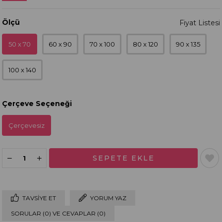
Ölçü
50 x 70
60 x 90
70 x 100
80 x 120
90 x 135
100 x 140
Çerçeve Seçeneği
Çerçevesiz
TAVSIYE ET
YORUM YAZ
SORULAR (0) VE CEVAPLAR (0)