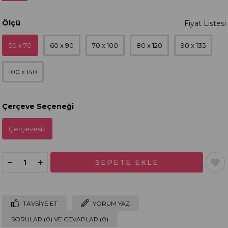
Ölçü
50 x 70
60 x 90
70 x 100
80 x 120
90 x 135
100 x 140
Çerçeve Seçeneği
Çerçevesiz
TAVSIYE ET
YORUM YAZ
SORULAR (0) VE CEVAPLAR (0)