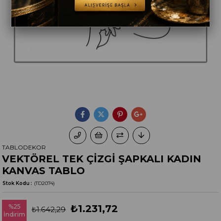
TABLODEKOR
VEKTÖREL TEK ÇİZGİ ŞAPKALI KADIN
KANVAS TABLO
Stok Kodu
(TD2074)
%
25
₺1.231,72
₺1.642,29
İndirim