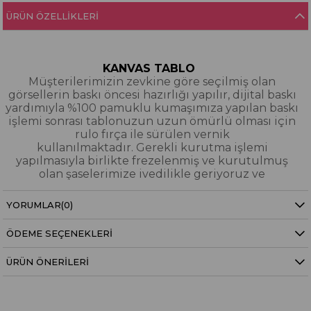
ÜRÜN ÖZELLIKLERI
KANVAS TABLO
Müşterilerimizin zevkine göre seçilmiş olan
görsellerin baskı öncesi hazırlığı yapılır, dijital baskı
yardımıyla %100 pamuklu kumaşımıza yapılan baskı
işlemi sonrası tablonuzun uzun ömürlü olması için
rulo fırça ile sürülen vernik
kullanılmaktadır. Gerekli kurutma işlemi
yapılmasıyla birlikte frezelenmiş ve kurutulmuş
olan şaselerimize ivedilikle geriyoruz ve
paketleyerek tarafınıza gönderiyoruz.
YORUMLAR
(0)
Kanvas Tablo Nedir?
ÖDEME SEÇENEKLERI
YAĞLI BOYA & SİM DOKULU TABLO
Yağlı boya ve sim dokulu tablolarımızın tamamı
ÜRÜN ÖNERILERI
dijital baskı alınıp hazırlanarak üzerine spatula
eşliğinde boya dokunuşları / sim işlemeleri kısmi
bölgelere bütünlüğü bozmayacak şekilde
eklenerek imal edilmiştir. Dokulu tablolarımızın