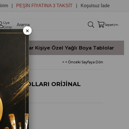
|
PEŞİN FİYATINA 3 TAKSİT
| Koşulsuz İade
Üye
Sepetim
Girişi
×
Yağlı Boyalar
Kişiye Özel Yağlı Boya Tablolar
< < Önceki Sayfaya Dön
VE GONDOLLARI ORİJİNAL