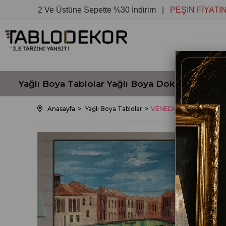
2 Ve Üstüne Sepette %30 İndirim |
PEŞİN FİYATINA 3 T
Yağlı Boya Tablolar
Yağlı Boya Dokulu Tablola
Anasayfa
Yağlı Boya Tablolar
VENEDİK YEŞİL GÖL MA