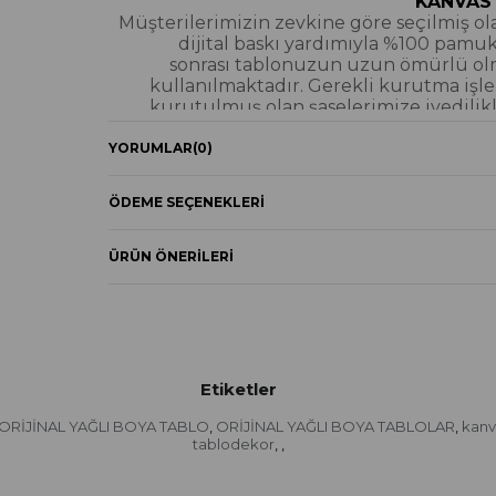
KANVAS
Müşterilerimizin zevkine göre seçilmiş olan
dijital baskı yardımıyla %100 pamu
sonrası tablonuzun uzun ömürlü olmas
kullanılmaktadır. Gerekli kurutma işle
kurutulmuş olan şaselerimize ivedilikl
gönder
YORUMLAR
(0)
Kanvas Ta
ÖDEME SEÇENEKLERI
YAĞLI BOYA & S
Yağlı boya ve sim dokulu tablolarımızın 
üzerine spatula eşliğinde boya dokunu
ÜRÜN ÖNERILERI
bütünlüğü bozmayacak şekilde eklenerek
hiçbirinde sıfırdan yağlı 
Yağlıboya Doku
Sim Dokulu 
Etiketler
KUMAŞA DİJ
Makinelerimiz eco solvent bazlı baskı
ORİJİNAL YAĞLI BOYA TABLO
ORİJİNAL YAĞLI BOYA TABLOLAR
kanv
,
,
çözünürlüğüne sahiptir. Suya dayanıklı ola
tablodekor
,
,
mürekkep yerine hızlı kurumayı sağlayan
ile dijital baskı yapmaktayız Boya kalit