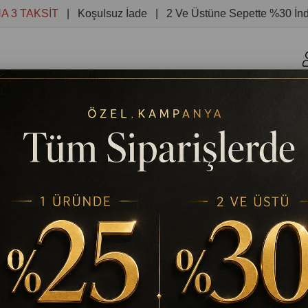
AKSİT
| Koşulsuz İade | 2 Ve Üstüne Sepette %30 İndirim 
r
Kanvas Tablolar
Yuvarlak Tablolar
Reprodüksiyon 
NZARA VE GONDOLLARI ORİJİNAL YAĞLI BOYA TABLO
TABLODEKOR
VENEDİK YEŞİL GÖL MANZARA 
YAĞLI BOYA TABLO
Stok Kodu
(TD921)
%
25
₺3.135,28
₺4.180,38
İndirim