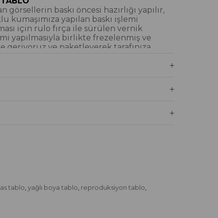
 TABLO
 görsellerin baskı öncesi hazırlığı yapılır,
klu kumaşımıza yapılan baskı işlemi
ı için rulo fırça ile sürülen vernik
mi yapılmasıyla birlikte frezelenmiş ve
e geriyoruz ve paketleyerek tarafınıza
iyoruz.
blo Nedir?
İM DOKULU TABLO
tamamı dijital baskı alınıp hazırlanarak
şları / sim işlemeleri kısmi bölgelere
 imal edilmiştir. Dokulu tablolarımızın
boya işlemi yapılmamıştır.
lu Tablo Nedir?
Tablo Nedir?
İTAL BASKI
 kafası mürekkeplerle yüksek DPI baskı
as tablo
yağlı boya tablo
reproduksiyon tablo
,
,
,
n sanatsal kanvas kumaşlarımızda, su bazlı
 bir çözücü içeren eco solvent mürekkep
emiz sayesinde ürünlerimiz baskı ve doku