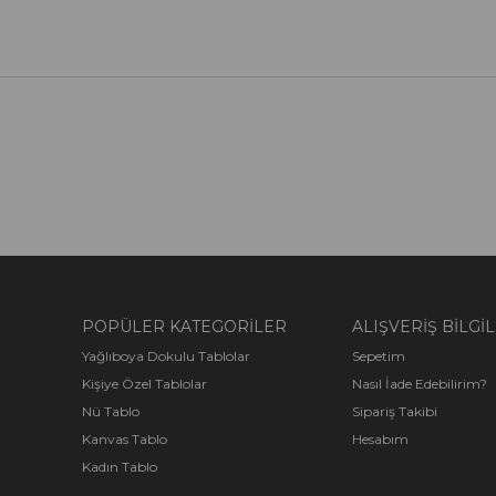
POPÜLER KATEGORİLER
ALIŞVERİŞ BİLGİL
Yağlıboya Dokulu Tablolar
Sepetim
Kişiye Özel Tablolar
Nasıl İade Edebilirim?
Nü Tablo
Sipariş Takibi
Kanvas Tablo
Hesabım
Kadın Tablo