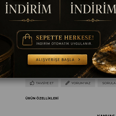
Ölçü
30 x 60
40 x 80
50 x 100
60 x 120
Çerçeve
Çerçevesiz
Çerçeveli
TAVSIYE ET
YORUM YAZ
SORULAR
ÜRÜN ÖZELLIKLERI