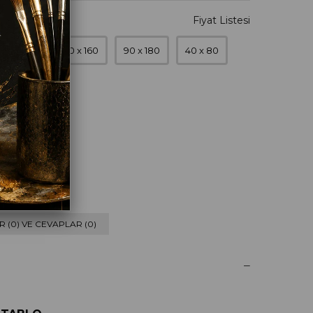
70 x 140
80 x 160
90 x 180
40 x 80
 (0) VE CEVAPLAR (0)